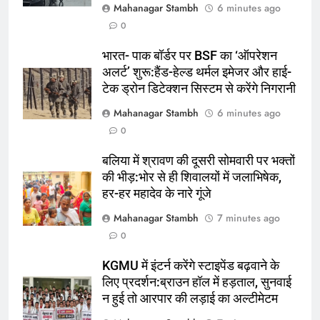
8
Mahanagar Stambh
6 minutes ago
नसीरुद्दीन शाह के बयान पर भड़के पीयूष
0
मिश्रा:CJP प्रोटेस्ट पर सेलेब्स की चुप्पी
भारत- पाक बॉर्डर पर BSF का ‘ऑपरेशन
पर कहा था- जिन कुत्तों के मुंह में हड्डी है
मनोरंजन
अलर्ट’ शुरू:हैंड-हेल्ड थर्मल इमेजर और हाई-
वो चुप
टेक ड्रोन डिटेक्शन सिस्टम से करेंगे निगरानी
1
Mahanagar Stambh
6 minutes ago
मोदी बोले- मीराबाई के हर आंसू से गोल्ड
0
मेडल टपका:हरियाणा की सीमा बोली- दोस्त
कहते थे पीएम से मिली क्या, अब कहूंगी कि
क्रिकेट
‎स्पोर्ट्स
बलिया में श्रावण की दूसरी सोमवारी पर भक्तों
मिली हूं
की भीड़:भोर से ही शिवालयों में जलाभिषेक,
2
हर-हर महादेव के नारे गूंजे
तीन बागी TMC सांसदों का भाजपा में जाने
Mahanagar Stambh
7 minutes ago
से इनकार:इनमें यूसुफ-अबू ताहिर, बोले- हम
0
NDA में नहीं; 20 सांसदों ने NCPI में
ऑटोमोबाइल
तकनीक
विलय किया था
KGMU में इंटर्न करेंगे स्टाइपेंड बढ़वाने के
लिए प्रदर्शन:ब्राउन हॉल में हड़ताल, सुनवाई
3
न हुई तो आरपार की लड़ाई का अल्टीमेटम
‘ना मैंने चुम्मा दिया, ना लिया’, उदित