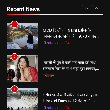
रुपये, जुलाई 2027 तक पूरा होगा काम
ऑटोमोबाइल
तकनीक
की नए सिरे से जांच का दिया आदेश, FIR
Recent News
के निर्देश
ऑटोमोबाइल
तकनीक
6
‘गलती से मुंह में चली गई नाक की नथ’
5
शहनाज गिल के साथ बड़ा हुआ हादसा,
MCD दिल्ली की Naini Lake के
वीडियो देख घबराए फैंस
मनोरंजन
कायाकल्प पर खर्च करेगी 9.73 करोड़
रुपये, जुलाई 2027 तक पूरा होगा काम
ऑटोमोबाइल
तकनीक
7
Odisha में भारी बारिश से बाढ़ के हालात,
6
Hirakud Dam के 12 गेट खोले गए
‘गलती से मुंह में चली गई नाक की नथ’
ऑटोमोबाइल
तकनीक
शहनाज गिल के साथ बड़ा हुआ हादसा,
वीडियो देख घबराए फैंस
मनोरंजन
8
नसीरुद्दीन शाह के बयान पर भड़के पीयूष
7
मिश्रा:CJP प्रोटेस्ट पर सेलेब्स की चुप्पी
Odisha में भारी बारिश से बाढ़ के हालात,
पर कहा था- जिन कुत्तों के मुंह में हड्डी है
मनोरंजन
Hirakud Dam के 12 गेट खोले गए
वो चुप
ऑटोमोबाइल
तकनीक