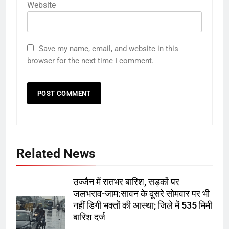
Website
5
MCD दिल्ली की Naini Lake के
Save my name, email, and website in this
कायाकल्प पर खर्च करेगी 9.73 करोड़
browser for the next time I comment.
रुपये, जुलाई 2027 तक पूरा होगा काम
ऑटोमोबाइल
तकनीक
6
‘गलती से मुंह में चली गई नाक की नथ’
शहनाज गिल के साथ बड़ा हुआ हादसा,
वीडियो देख घबराए फैंस
मनोरंजन
Related News
7
Odisha में भारी बारिश से बाढ़ के हालात,
उज्जैन में रातभर बारिश, सड़कों पर
Hirakud Dam के 12 गेट खोले गए
जलभराव-जाम:सावन के दूसरे सोमवार पर भी
ऑटोमोबाइल
तकनीक
नहीं डिगी भक्तों की आस्था; जिले में 535 मिमी
बारिश दर्ज