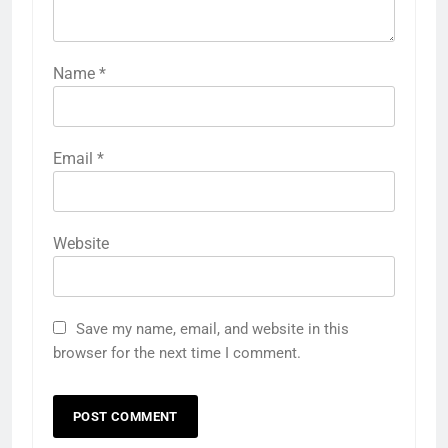
Name
*
Email
*
Website
5
Save my name, email, and website in this
5 हजार इंटरनेशनल मैचों वाला पहला
browser for the next time I comment.
फॉर्मेट बना वनडे:भारत सबसे ज्यादा खेला,
ऑस्ट्रेलिया जीत में आगे; सचिन रनों के
क्रिकेट
‎स्पोर्ट्स
बादशाह, कोहली शतकों के किंग