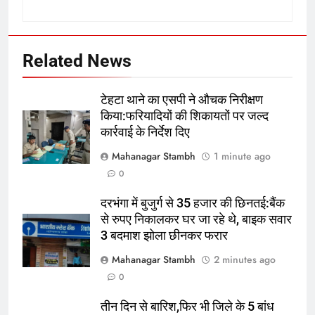
6
5 हजार इंटरनेशनल मैचों वाला पहला
फॉर्मेट बना वनडे:भारत सबसे ज्यादा खेला,
ऑस्ट्रेलिया जीत में आगे; सचिन रनों के
क्रिकेट
‎स्पोर्ट्स
Related News
बादशाह, कोहली शतकों के किंग
7
टेहटा थाने का एसपी ने औचक निरीक्षण
दरभंगा में बुजुर्ग से 35 हजार की
किया:फरियादियों की शिकायतों पर जल्द
छिनतई:बैंक से रुपए निकालकर घर जा रहे
कार्रवाई के निर्देश दिए
थे, बाइक सवार 3 बदमाश झोला छीनकर
पूर्व
राज्य
Mahanagar Stambh
1 minute ago
फरार
0
8
दरभंगा में बुजुर्ग से 35 हजार की छिनतई:बैंक
स्कॉटलैंड ने जीता 5000वां वनडे:कनाडा
से रुपए निकालकर घर जा रहे थे, बाइक सवार
को 9 रन से हराया; फेनली मैकार्थी ने शतक
3 बदमाश झोला छीनकर फरार
लगाया
क्रिकेट
‎स्पोर्ट्स
Mahanagar Stambh
2 minutes ago
0
1
शिक्षा विभाग के अधिकारियों पर जानलेवा
तीन दिन से बारिश,फिर भी जिले के 5 बांध
हमले में FIR:एक टीचर अरेस्ट, प्रमाण