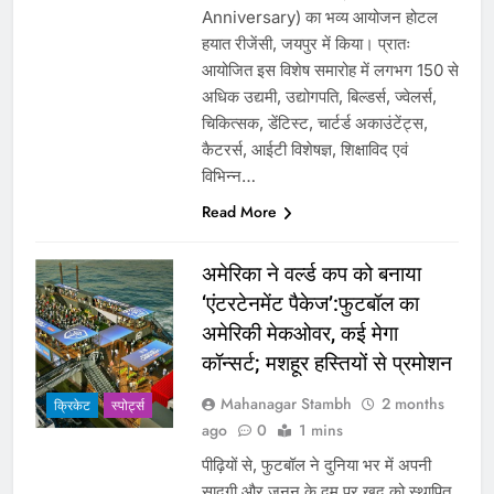
Anniversary) का भव्य आयोजन होटल
हयात रीजेंसी, जयपुर में किया। प्रातः
आयोजित इस विशेष समारोह में लगभग 150 से
अधिक उद्यमी, उद्योगपति, बिल्डर्स, ज्वेलर्स,
चिकित्सक, डेंटिस्ट, चार्टर्ड अकाउंटेंट्स,
कैटरर्स, आईटी विशेषज्ञ, शिक्षाविद एवं
विभिन्न…
Read More
अमेरिका ने वर्ल्ड कप को बनाया
‘एंटरटेनमेंट पैकेज’:फुटबॉल का
अमेरिकी मेकओवर, कई मेगा
कॉन्सर्ट; मशहूर हस्तियों से प्रमोशन
Mahanagar Stambh
2 months
क्रिकेट
‎स्पोर्ट्स
ago
0
1 mins
पीढ़ियों से, फुटबॉल ने दुनिया भर में अपनी
सादगी और जुनून के दम पर खुद को स्थापित