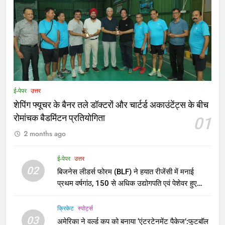
ई-पेपर
उत्तर
शेपिंग फ्यूचर के बैनर तले डॉक्टरों और चार्टर्ड अकाउंटेंट्स के बीच
रोमांचक बैडमिंटन प्रतियोगिता
01
2 months ago
ई-पेपर
उत्तर
02
बिजनेस लीडर्स फोरम (BLF) ने हयात रीजेंसी में मनाई
प्रथम वर्षगांठ, 150 से अधिक उद्योगपति एवं पेशेवर हुए
शामिल
क्रिकेट
‎स्पोर्ट्स
03
अमेरिका ने वर्ल्ड कप को बनाया ‘एंटरटेनमेंट पैकेज’:फुटबॉल