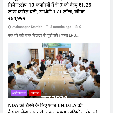
मिलेगा:टॉप-10-कंपनियों में से 7 की वैल्यू ₹1.25
लाख करोड़ घटी; शाओमी 17T लॉन्च, कीमत
₹54,999
Mahanagar Stambh
2 months ago
0
कल की बड़ी खबर सिलेंडर से जुड़ी रही। घरेलू LPG…
ऑटोमोबाइल
तकनीक
NDA को घेरने के लिए आज I.N.D.I.A की
बैठक:एजेंडा तय नहीं, राहुल, ममता, अखिलेश, तेजस्वी