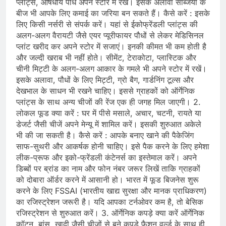
प्लांट्स, औषधीय पौधे अपने स्टोर में रखें। इसके अलावा सब्जियों के
बीज भी आपके लिए कमाई का जरिया बन सकते हैं। कैसे करें : इसके
लिए किसी नर्सरी से संपर्क करें। यहां से ईकोफ्रेंडली प्लांट्स की
अलग-अलग वैरायटी जैसे एयर प्यूरीफायर पौधों से लेकर मेडिसिनल
प्लांट खरीद कर अपने स्टोर में सजाएं। इनकी कीमत भी कम होती है
और जल्दी खराब भी नहीं होते। सीमेंट, टेराकोटा, प्लास्टिक और
चीनी मिट्टी के अलग-अलग आकार के गमले भी अपने स्टोर में रखें।
इसके अलावा, पौधों के लिए मिट्टी, ग्रो बैग, गार्डनिंग टूल्स और
देखभाल के साधन भी रखने चाहिए। इससे ग्राहकों को ऑर्गेनिक
प्लांट्स के साथ अन्य चीजों की रेंज एक ही जगह मिल जाएगी। 2.
लोकल फूड क्या करें : घर में पीसे मसाले, अचार, चटनी, रायते या
डेजर्ट जैसी चीजें अपने मेन्यू में शामिल करें। इसकी शुरुआत अकेले
भी की जा सकती है। कैसे करें : आपके बनाए खाने की पैकेजिंग
साफ-सुथरी और आकर्षक होनी चाहिए। इसे पैक करने के लिए हमेशा
लीक-प्रूफ और इको-फ्रेंडली कंटेनर्स का इस्तेमाल करें। अपने
डिब्बों पर ब्रांड का नाम और फोन नंबर जरूर लिखें ताकि ग्राहकों
को दोबारा ऑर्डर करने में आसानी हो। भारत में फूड बिजनेस शुरू
करने के लिए FSSAI (भारतीय खाद्य सुरक्षा और मानक प्राधिकरण)
का रजिस्ट्रेशन जरूरी है। यदि आपका टर्नओवर कम है, तो बेसिक
रजिस्ट्रेशन से शुरुआत करें। 3. ऑर्गेनिक कपड़े क्या करें ऑर्गेनिक
कॉटन, बांस, खादी जैसी चीजों से बने कपड़े फैशन वर्ल्ड के साथ ही