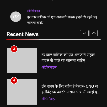
₹13.69 लाख से
ऑटोमोबाइल
SUV की झलक
न्यूज़
ऑटोमोबाइल
3
03
हर कार मालिक को एक अनजाने सड़क हादसे से पहले यह
2
हर कार मालिक को एक अनजाने सड़क
जानना चाहिए
महिंद्रा Scorpio N Facelift ADAS
हादसे से पहले यह जानना चाहिए
और Digital डिस्प्ले के साथ लॉन्च, कीमत
ऑटोमोबाइल
Recent News
₹13.69 लाख से
ऑटोमोबाइल
4
3
लंबे समय के लिए कौन है बेहतर- CNG या
हर कार मालिक को एक अनजाने सड़क
इलेक्ट्रिक कार? आसान भाषा में समझें पूरा
हादसे से पहले यह जानना चाहिए
कैलकुलेशन
ऑटोमोबाइल
ऑटोमोबाइल
5
4
स्पोर्टी लुक और दमदार फीचर्स के साथ
लंबे समय के लिए कौन है बेहतर- CNG या
आई नई TVS Apache RTR 200 4V,
इलेक्ट्रिक कार? आसान भाषा में समझें पूरा
कीमत भी चौंकाएगी
ऑटोमोबाइल
कैलकुलेशन
ऑटोमोबाइल