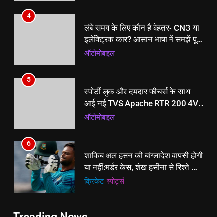
4
लंबे समय के लिए कौन है बेहतर- CNG या
इलेक्ट्रिक कार? आसान भाषा में समझें पूरा
कैलकुलेशन
ऑटोमोबाइल
5
स्पोर्टी लुक और दमदार फीचर्स के साथ
आई नई TVS Apache RTR 200 4V,
कीमत भी चौंकाएगी
ऑटोमोबाइल
6
5
शाकिब अल हसन की बांग्लादेश वापसी होगी
स्पोर्टी लुक और दमदार फीचर्स के साथ
या नहीं:मर्डर केस, शेख हसीना से रिश्ते और
आई नई TVS Apache RTR 200 4V,
2027 वर्ल्ड कप, 5 सवालों में पूरी कहानी
क्रिकेट
‎स्पोर्ट्स
कीमत भी चौंकाएगी
ऑटोमोबाइल
7
6
Trending News