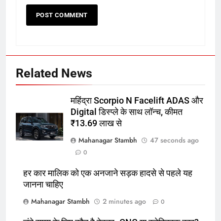
5
स्पोर्टी लुक और दमदार फीचर्स के साथ
आई नई TVS Apache RTR 200 4V,
कीमत भी चौंकाएगी
ऑटोमोबाइल
6
Related News
शाकिब अल हसन की बांग्लादेश वापसी होगी
या नहीं:मर्डर केस, शेख हसीना से रिश्ते और
महिंद्रा Scorpio N Facelift ADAS और
2027 वर्ल्ड कप, 5 सवालों में पूरी कहानी
क्रिकेट
‎स्पोर्ट्स
Digital डिस्प्ले के साथ लॉन्च, कीमत
₹13.69 लाख से
7
Mahanagar Stambh
47 seconds ago
शाकिब अल हसन की बांग्लादेश वापसी होगी
0
या नहीं:मर्डर केस, शेख हसीना से रिश्ते और
2027 वर्ल्ड कप, 5 सवालों में पूरी कहानी
क्रिकेट
‎स्पोर्ट्स
हर कार मालिक को एक अनजाने सड़क हादसे से पहले यह
जानना चाहिए
8
Mahanagar Stambh
2 minutes ago
0
भारत-श्रीलंका टेस्ट मैच में दर्शकों को फ्री