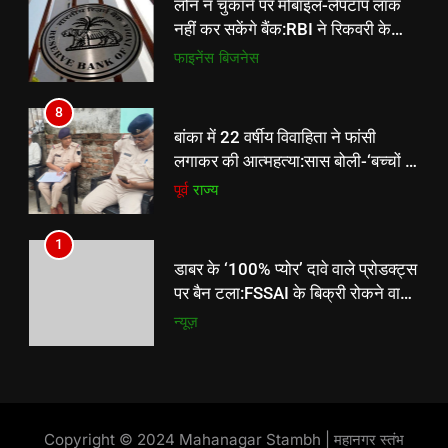
लोन न चुकाने पर मोबाइल-लैपटॉप लॉक
रोने की आवाज सुनकर कमरे में
पूर्व
राज्य
नहीं कर सकेंगे बैंक:RBI ने रिकवरी के
पहुंची’,रस्सी काटकर उतारा
नियमों में बदलाव किया, 1 जनवरी 2027
फाइनेंस
बिजनेस
से लागू होंगे
8
बांका में 22 वर्षीय विवाहिता ने फांसी
लगाकर की आत्महत्या:सास बोली-‘बच्चों के
रोने की आवाज सुनकर कमरे में
पूर्व
राज्य
पहुंची’,रस्सी काटकर उतारा
1
डाबर के ‘100% प्योर’ दावे वाले प्रोडक्ट्स
पर बैन टला:FSSAI के बिक्री रोकने वाले
आदेश पर हाईकोर्ट का स्टे; डाबर हनी-घी
न्यूज़
बिकते रहेंगे
2
बीफ़ नहीं मिला, न ही वध का कोई
सबूत:हाईकोर्ट ने गैर-कानूनी तरीके से गाड़ी
Copyright © 2024 Mahanagar Stambh | महानगर स्तंभ