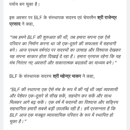
पर्याय बन चुका है।
इस अवसर पर BLF के संस्थापक सदस्य एवं चेयरमैन
श्री
राजेन्द्र
प्रसाद
ने कहा,
“
जब
हमने BLF
की
शुरुआत
की
थी,
तब
हमारा
सपना
एक
ऐसे
परिवार
का
निर्माण
करना
था
जो
एक-
दूसरे
की
सफलता
में
सहभागी
बने।
आज
प्रथम
वर्षगांठ
पर
सदस्यों
का
उत्साह
और
विश्वास
देखकर
यह
सपना
साकार
होता
दिखाई
दे
रहा
है।
हमारा
प्रयास
रहेगा
कि
यह
मंच
निरंतर
नए
अवसरों
और
सकारात्मक
बदलावों
का
माध्यम
बने।”
BLF के संस्थापक सदस्य
श्री
महेन्द्र
भाकर
ने कहा,
“BLF
की
स्थापना
एक
ऐसे
मंच
के
रूप
में
की
गई
थी
जहां
व्यवसायी
और
पेशेवर
एक-
दूसरे
से
सीख
सकें,
सहयोग
कर
सकें
और
साथ
मिलकर
आगे
बढ़
सकें।
एक
वर्ष
में
सदस्यों
का
विश्वास
और
सक्रिय
सहभागिता
हमारी
सबसे
बड़ी
उपलब्धि
रही
है।
हमें
प्रसन्नता
है
कि
BLF
आज
एक
मजबूत
व्यावसायिक
परिवार
के
रूप
में
स्थापित
हो
चुका
है।”