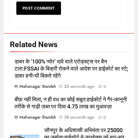
नियमों में बदलाव किया, 1 जनवरी 2027
फाइनेंस
बिजनेस
से लागू होंगे
8
बांका में 22 वर्षीय विवाहिता ने फांसी
लगाकर की आत्महत्या:सास बोली-‘बच्चों के
Related News
रोने की आवाज सुनकर कमरे में
पूर्व
राज्य
पहुंची’,रस्सी काटकर उतारा
डाबर के ‘100% प्योर’ दावे वाले प्रोडक्ट्स पर बैन
1
टला:FSSAI के बिक्री रोकने वाले आदेश पर हाईकोर्ट का स्टे;
डाबर के ‘100% प्योर’ दावे वाले प्रोडक्ट्स
डाबर हनी-घी बिकते रहेंगे
पर बैन टला:FSSAI के बिक्री रोकने वाले
आदेश पर हाईकोर्ट का स्टे; डाबर हनी-घी
न्यूज़
Mahanagar Stambh
25 seconds ago
0
बिकते रहेंगे
बीफ़ नहीं मिला, न ही वध का कोई सबूत:हाईकोर्ट ने गैर-कानूनी
2
तरीके से गाड़ी ज़ब्त पर दिया 4.75 लाख का मुआवज़ा
बीफ़ नहीं मिला, न ही वध का कोई
Mahanagar Stambh
38 seconds ago
0
सबूत:हाईकोर्ट ने गैर-कानूनी तरीके से गाड़ी
ज़ब्त पर दिया 4.75 लाख का मुआवज़ा
उत्तर
राज्य
जौनपुर के अधिशासी अभियंता पर 25000
का जुर्माना:हाईकोर्ट ने उपभोक्ता को बार-बार