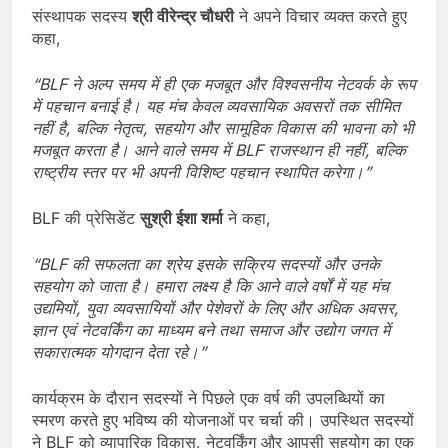
संस्थापक सदस्य
श्री
वीरेन्द्र
चौधरी
ने अपने विचार व्यक्त करते हुए
कहा,
“BLF
ने
अल्प
समय
में
ही
एक
मजबूत
और
विश्वसनीय
नेटवर्क
के
रूप
में
पहचान
बनाई
है।
यह
मंच
केवल
व्यवसायिक
अवसरों
तक
सीमित
नहीं
है,
बल्कि
नेतृत्व,
सहयोग
और
सामूहिक
विकास
की
भावना
को
भी
मजबूत
करता
है।
आने
वाले
समय
में BLF
राजस्थान
ही
नहीं,
बल्कि
राष्ट्रीय
स्तर
पर
भी
अपनी
विशिष्ट
पहचान
स्थापित
करेगा।”
BLF की प्रेसिडेंट
सुश्री
ईशा
शर्मा
ने कहा,
“BLF
की
सफलता
का
श्रेय
इसके
सक्रिय
सदस्यों
और
उनके
सहयोग
को
जाता
है।
हमारा
लक्ष्य
है
कि
आने
वाले
वर्षों
में
यह
मंच
उद्यमियों,
युवा
व्यवसायियों
और
पेशेवरों
के
लिए
और
अधिक
अवसर,
ज्ञान
एवं
नेटवर्किंग
का
माध्यम
बने
तथा
समाज
और
उद्योग
जगत
में
सकारात्मक
योगदान
देता
रहे।”
कार्यक्रम के दौरान सदस्यों ने पिछले एक वर्ष की उपलब्धियों का
स्मरण करते हुए भविष्य की योजनाओं पर चर्चा की। उपस्थित सदस्यों
ने BLF को व्यापारिक विकास, नेटवर्किंग और आपसी सहयोग का एक