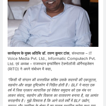
कार्यक्रम
के
मुख्य
अतिथि
डॉ.
तरुण
कुमार
टांक
, संस्थापक – IT
Voice Media Pvt. Ltd., Informatic Computech Pvt.
Ltd. एवं अध्यक्ष – राजस्थान इन्फॉर्मेशन टेक्नोलॉजी ऑर्गेनाइजेशन
(RITO) ने अपने संबोधन में कहा,
“
किसी
भी
संगठन
की
वास्तविक
शक्ति
उसके
सदस्यों
की
एकजुटता,
सहयोग
और
साझा
दृष्टिकोण
में
निहित
होती
है। BLF
ने
मात्र
एक
वर्ष
में
जिस
प्रकार
व्यापारिक
एवं
पेशेवर
समुदाय
को
एक
मंच
पर
लाकर
संवाद,
सहयोग
और
विकास
का
वातावरण
बनाया
है,
वह
अत्यंत
सराहनीय
है।
मुझे
विश्वास
है
कि
आने
वाले
वर्षों
में BLF
उद्योग,
व्यापार
और
उद्यमिता
के
क्षेत्र
में
नए
मानक
स्थापित
करेगा
तथा
युवा