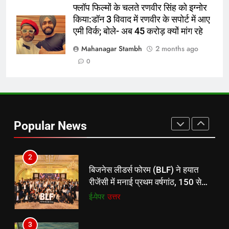
फ्लॉप फिल्मों के चलते रणवीर सिंह को इग्नोर
किया:डॉन 3 विवाद में रणवीर के सपोर्ट में आए
8
एमी विर्क; बोले- अब 45 करोड़ क्यों मांग रहे
रूट 4 साल बाद इंग्लैंड की कप्तानी
करेंगे:नाइटक्लब केस के चलते स्टोक्स-
Mahanagar Stambh
2 months ago
एटकिंसन दूसरे टेस्ट से बाहर; आर्चर की
न्यूज़
0
वापसी
1
शेपिंग फ्यूचर के बैनर तले डॉक्टरों और
चार्टर्ड अकाउंटेंट्स के बीच रोमांचक
Popular News
बैडमिंटन प्रतियोगिता
ई-पेपर
उत्तर
2
बिजनेस लीडर्स फोरम (BLF) ने हयात
रीजेंसी में मनाई प्रथम वर्षगांठ, 150 से
अधिक उद्योगपति एवं पेशेवर हुए शामिल
ई-पेपर
उत्तर
3