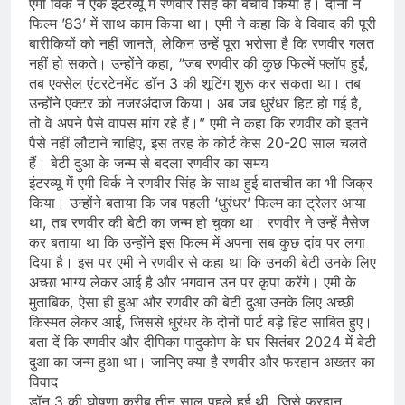
एमी विर्क ने एक इंटरव्यू में रणवीर सिंह का बचाव किया है। दोनों ने
फिल्म ’83’ में साथ काम किया था। एमी ने कहा कि वे विवाद की पूरी
बारीकियों को नहीं जानते, लेकिन उन्हें पूरा भरोसा है कि रणवीर गलत
नहीं हो सकते। उन्होंने कहा, “जब रणवीर की कुछ फिल्में फ्लॉप हुईं,
तब एक्सेल एंटरटेनमेंट डॉन 3 की शूटिंग शुरू कर सकता था। तब
उन्होंने एक्टर को नजरअंदाज किया। अब जब धुरंधर हिट हो गई है,
तो वे अपने पैसे वापस मांग रहे हैं।” एमी ने कहा कि रणवीर को इतने
पैसे नहीं लौटाने चाहिए, इस तरह के कोर्ट केस 20-20 साल चलते
हैं। बेटी दुआ के जन्म से बदला रणवीर का समय
इंटरव्यू में एमी विर्क ने रणवीर सिंह के साथ हुई बातचीत का भी जिक्र
किया। उन्होंने बताया कि जब पहली ‘धुरंधर’ फिल्म का ट्रेलर आया
था, तब रणवीर की बेटी का जन्म हो चुका था। रणवीर ने उन्हें मैसेज
कर बताया था कि उन्होंने इस फिल्म में अपना सब कुछ दांव पर लगा
दिया है। इस पर एमी ने रणवीर से कहा था कि उनकी बेटी उनके लिए
अच्छा भाग्य लेकर आई है और भगवान उन पर कृपा करेंगे। एमी के
मुताबिक, ऐसा ही हुआ और रणवीर की बेटी दुआ उनके लिए अच्छी
किस्मत लेकर आई, जिससे धुरंधर के दोनों पार्ट बड़े हिट साबित हुए।
बता दें कि रणवीर और दीपिका पादुकोण के घर सितंबर 2024 में बेटी
दुआ का जन्म हुआ था। जानिए क्या है रणवीर और फरहान अख्तर का
विवाद
डॉन 3 की घोषणा करीब तीन साल पहले हुई थी, जिसे फरहान