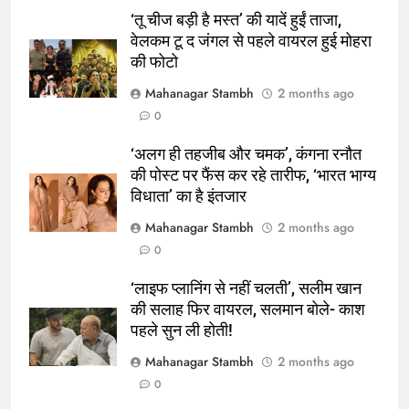
‘तू चीज बड़ी है मस्त’ की यादें हुईं ताजा,
वेलकम टू द जंगल से पहले वायरल हुई मोहरा
की फोटो
5
Mahanagar Stambh
2 months ago
रूट 4 साल बाद इंग्लैंड की कप्तानी
0
करेंगे:नाइटक्लब केस के चलते स्टोक्स-
‘अलग ही तहजीब और चमक’, कंगना रनौत
एटकिंसन दूसरे टेस्ट से बाहर; आर्चर की
क्रिकेट
‎स्पोर्ट्स
की पोस्ट पर फैंस कर रहे तारीफ, ‘भारत भाग्य
वापसी
विधाता’ का है इंतजार
6
Mahanagar Stambh
2 months ago
अररिया में ‘जीरो ऑफिस डे’ अभियान
0
शुरू:उप विकास आयुक्त ने ग्रामीणों से जॉब
कार्ड बनाने की अपील, कल भी आयोजन
पूर्व
राज्य
‘लाइफ प्लानिंग से नहीं चलती’, सलीम खान
की सलाह फिर वायरल, सलमान बोले- काश
7
पहले सुन ली होती!
किशनगंज में रेतुआ नदी पर बना डायवर्सन
Mahanagar Stambh
2 months ago
बहा:दर्जनों गांवों का संपर्क टूटा, 12 KM
0
लंबी दूरी तय कर रहे लोग
पूर्व
राज्य