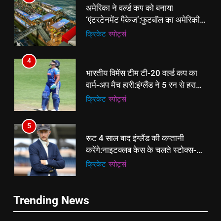
अमेरिका ने वर्ल्ड कप को बनाया
‘एंटरटेनमेंट पैकेज’:फुटबॉल का अमेरिकी
मेकओवर, कई मेगा कॉन्सर्ट; मशहूर हस्तियों
क्रिकेट
‎स्पोर्ट्स
से प्रमोशन
4
भारतीय विमेंस टीम टी-20 वर्ल्ड कप का
वार्म-अप मैच हारी:इंग्लैंड ने 5 रन से हराया;
ऋचा घोष की फिफ्टी बेकार
क्रिकेट
‎स्पोर्ट्स
5
रूट 4 साल बाद इंग्लैंड की कप्तानी
करेंगे:नाइटक्लब केस के चलते स्टोक्स-
एटकिंसन दूसरे टेस्ट से बाहर; आर्चर की
क्रिकेट
‎स्पोर्ट्स
वापसी
6
5
Trending News
अररिया में ‘जीरो ऑफिस डे’ अभियान
रूट 4 साल बाद इंग्लैंड की कप्तानी
शुरू:उप विकास आयुक्त ने ग्रामीणों से जॉब