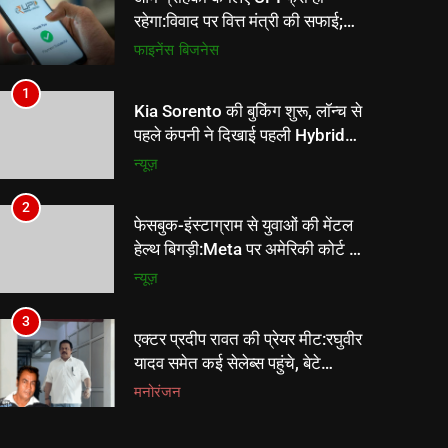
रहेगा:विवाद पर वित्त मंत्री की सफाई;
₹2,000 से ज्यादा के ट्रांजेक्शन पर
फाइनेंस
बिजनेस
मर्चेंट चार्ज संभव
1
Kia Sorento की बुकिंग शुरू, लॉन्च से
पहले कंपनी ने दिखाई पहली Hybrid
SUV की झलक
न्यूज़
2
फेसबुक-इंस्टाग्राम से युवाओं की मेंटल
हेल्थ बिगड़ी:Meta पर अमेरिकी कोर्ट ने
₹9030 करोड़ का जुर्माना लगाया,
न्यूज़
युवाओं के इलाज पर ₹3993 करोड़ खर्च
होंगे
3
एक्टर प्रदीप रावत की प्रेयर मीट:रघुवीर
यादव समेत कई सेलेब्स पहुंचे, बेटे
विक्रमादित्य बोले- आपने हमारा दुख
मनोरंजन
अपना समझा, दिल को ठंडक मिली
4