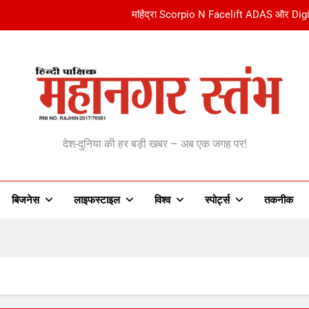
महिंद्रा Scorpio N Facelift ADAS और Digita
Kia Sorento की बुकिंग शुरू, लॉन्च से
सबुक-इंस्टाग्राम से युवाओं की मेंटल हेल्थ बिगड़ी:Meta पर अमेरिकी कोर्ट ने ₹9030 क
एक्टर प्रदीप रावत की प्रेयर मीट:रघुवीर यादव समेत कई सेलेब्स पहुंचे, बेटे विक्रमादि
anagar Stambh | महानग
महिंद्रा Scorpio N Facelift ADAS और Digita
देश-दुनिया की हर बड़ी खबर – अब एक जगह पर!
बिजनेस
लाइफस्टाइल
विश्व
‎स्पोर्ट्स
तकनीक