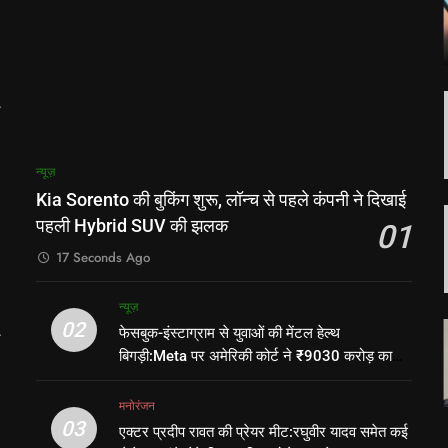
न्यूज़
Kia Sorento की बुकिंग शुरू, लॉन्च से पहले कंपनी ने दिखाई
पहली Hybrid SUV की झलक
01
17 Seconds Ago
च
न्यूज़
02
फेसबुक-इंस्टाग्राम से युवाओं की मेंटल हेल्थ
बिगड़ी:Meta पर अमेरिकी कोर्ट ने ₹9030 करोड़ का
जुर्माना लगाया, युवाओं के इलाज पर ₹3993 करोड़ खर्च
होंगे
मनोरंजन
03
एक्टर प्रदीप रावत की प्रेयर मीट:रघुवीर यादव समेत कई