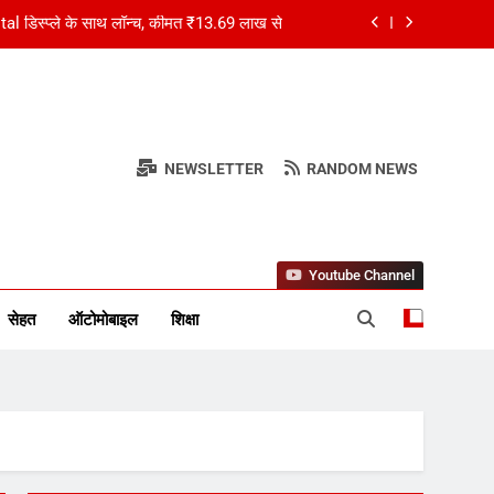
l डिस्प्ले के साथ लॉन्च, कीमत ₹13.69 लाख से
 पहले कंपनी ने दिखाई पहली Hybrid SUV की झलक
रोड़ का जुर्माना लगाया, युवाओं के इलाज पर ₹3993
करोड़ खर्च होंगे
त्य बोले- आपने हमारा दुख अपना समझा, दिल को ठंडक
NEWSLETTER
RANDOM NEWS
मिली
र स्तंभ
l डिस्प्ले के साथ लॉन्च, कीमत ₹13.69 लाख से
Youtube Channel
सेहत
ऑटोमोबाइल
शिक्षा