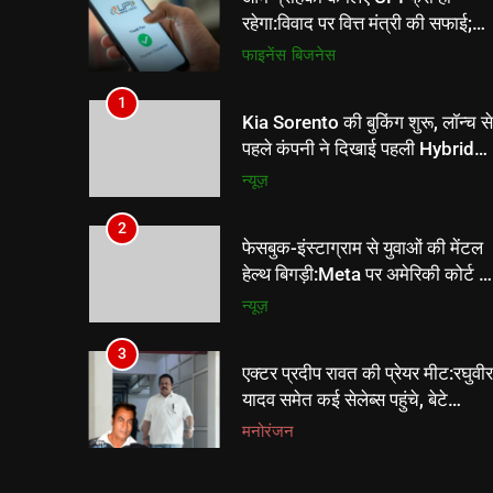
रहेगा:विवाद पर वित्त मंत्री की सफाई;
₹2,000 से ज्यादा के ट्रांजेक्शन पर
फाइनेंस
बिजनेस
मर्चेंट चार्ज संभव
1
Kia Sorento की बुकिंग शुरू, लॉन्च से
पहले कंपनी ने दिखाई पहली Hybrid
SUV की झलक
न्यूज़
2
फेसबुक-इंस्टाग्राम से युवाओं की मेंटल
हेल्थ बिगड़ी:Meta पर अमेरिकी कोर्ट ने
₹9030 करोड़ का जुर्माना लगाया,
न्यूज़
युवाओं के इलाज पर ₹3993 करोड़ खर्
होंगे
3
एक्टर प्रदीप रावत की प्रेयर मीट:रघुवीर
यादव समेत कई सेलेब्स पहुंचे, बेटे
विक्रमादित्य बोले- आपने हमारा दुख
मनोरंजन
अपना समझा, दिल को ठंडक मिली
4