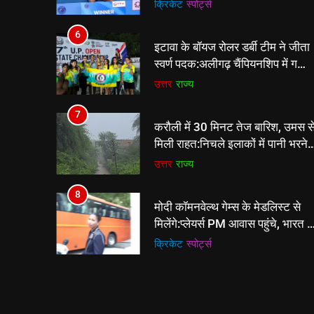
खिलाड़ी को हराया; एक हफ्ते में भारत क
क्रिकेट
‎स्पोर्ट्स
दूसरा BWF खिताब
6
इटावा के बॉयज रोलर डर्बी टीम ने जीता
स्वर्ण पदक:अलीगढ़ चैंपियनशिप में गर्ल्स
टीम ने रजत पदक हासिल किया
उत्तर
राज्य
7
करौली में 30 मिनट तेज बारिश, उमस स
मिली राहत:निचले इलाकों में पानी भरने
से लोग परेशान, पांचना बांध का जलस्तर
उत्तर
राज्य
बढ़ा
8
मोदी कॉमनवेल्थ गेम्स के मेडलिस्ट से
मिलेंगे:प्लेयर्स PM आवास पहुंचे, भारत ने
39 मेडल जीते थे
क्रिकेट
‎स्पोर्ट्स
1
आत्महत्या के लिए उकसाने वाला आरोपी
गिरफ्तार:प्रतापगढ़ में महिला की मौत के