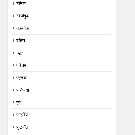
टेनिस
टॉलीवुड
तकनीक
दक्षिण
न्यूज़
पश्चिम
पहनावा
पाकिस्तान
पूर्व
5
फाइनेंस
अश्मिता चालीहा ने कोरिया मास्टर्स
जीता:बैडमिंटन फाइनल में चीन की
फुटबॉल
खिलाड़ी को हराया; एक हफ्ते में भारत का
क्रिकेट
‎स्पोर्ट्स