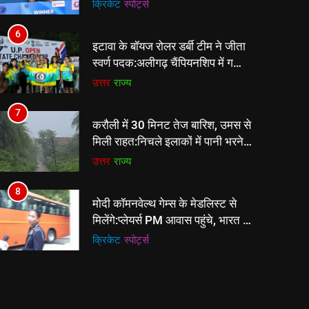
खिलाड़ी को हराया; एक हफ्ते में भारत का
क्रिकेट
‎स्पोर्ट्स
दूसरा BWF खिताब
6
इटावा के बॉयज रोलर डर्बी टीम ने जीता
स्वर्ण पदक:अलीगढ़ चैंपियनशिप में गर्ल्स
टीम ने रजत पदक हासिल किया
उत्तर
राज्य
7
करौली में 30 मिनट तेज बारिश, उमस से
मिली राहत:निचले इलाकों में पानी भरने
से लोग परेशान, पांचना बांध का जलस्तर
उत्तर
राज्य
बढ़ा
8
मोदी कॉमनवेल्थ गेम्स के मेडलिस्ट से
मिलेंगे:प्लेयर्स PM आवास पहुंचे, भारत ने
39 मेडल जीते थे
क्रिकेट
‎स्पोर्ट्स
1
आत्महत्या के लिए उकसाने वाला आरोपी
गिरफ्तार:प्रतापगढ़ में महिला की मौत के