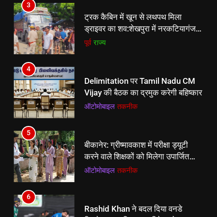
3
Vijay की बैठक का द्रमुक करेगी बहिष्कार
ट्रक कैबिन में खून से लथपथ मिला
ऑटोमोबाइल
तकनीक
ड्राइवर का शव:शेखपुरा में नरकटियागंज से
चीनी लेकर पहुंचा था, पहचान में जुटी
पूर्व
राज्य
5
पुलिस
बीकानेर: ग्रीष्मावकाश में परीक्षा ड्यूटी
4
करने वाले शिक्षकों को मिलेगा उपार्जित
Delimitation पर Tamil Nadu CM
अवकाश, आदेश जारी
ऑटोमोबाइल
तकनीक
Vijay की बैठक का द्रमुक करेगी बहिष्कार
ऑटोमोबाइल
तकनीक
6
Rashid Khan ने बदल दिया वनडे
5
क्रिकेट का इतिहास, 6 विकेट लेकर
बीकानेर: ग्रीष्मावकाश में परीक्षा ड्यूटी
चामिंडा वास-ट्रेंट बोल्ट और स्टार्क का
क्रिकेट
‎स्पोर्ट्स
करने वाले शिक्षकों को मिलेगा उपार्जित
रिकॉर्ड किया ध्वस्त
अवकाश, आदेश जारी
ऑटोमोबाइल
तकनीक
7
हनीट्रैप में फंसे वायुसेना के विंग कमांडर
6
गिरफ्तार, पाकिस्तान को गोपनीय दस्तावेज
Rashid Khan ने बदल दिया वनडे
भेजने के आरोप में चार्जशीट दाखिल
ऑटोमोबाइल
तकनीक