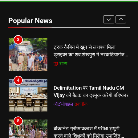
पानी में करंट था, अंदाजा नहीं
था:जमशेदपुर LBSM कॉलेज में परीक्षा देने
Popular News
पहुंची छात्रा झटके से गिरी, हालत गंभीर
पूर्व
राज्य
3
ट्रक कैबिन में खून से लथपथ मिला
ड्राइवर का शव:शेखपुरा में नरकटियागंज से
चीनी लेकर पहुंचा था, पहचान में जुटी
पूर्व
राज्य
पुलिस
4
Delimitation पर Tamil Nadu CM
Vijay की बैठक का द्रमुक करेगी बहिष्कार
ऑटोमोबाइल
तकनीक
5
बीकानेर: ग्रीष्मावकाश में परीक्षा ड्यूटी
करने वाले शिक्षकों को मिलेगा उपार्जित