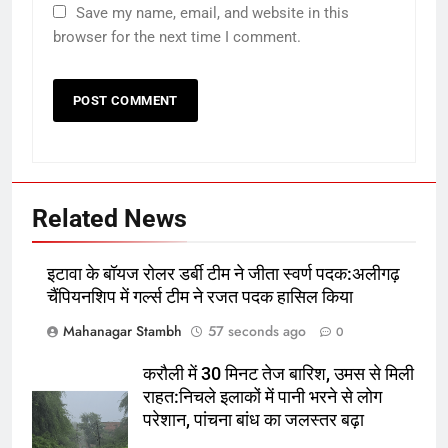
Save my name, email, and website in this
browser for the next time I comment.
5
मोदी कॉमनवेल्थ गेम्स के मेडलिस्ट से
मिलेंगे:प्लेयर्स PM आवास पहुंचे, भारत ने
39 मेडल जीते थे
क्रिकेट
‎स्पोर्ट्स
6
करौली में 30 मिनट तेज बारिश, उमस से
Related News
मिली राहत:निचले इलाकों में पानी भरने से
लोग परेशान, पांचना बांध का जलस्तर बढ़ा
उत्तर
राज्य
इटावा के बॉयज रोलर डर्बी टीम ने जीता स्वर्ण पदक:अलीगढ़
चैंपियनशिप में गर्ल्स टीम ने रजत पदक हासिल किया
7
सरकारी जमीन पर अवैध कब्जा, प्रशासन
Mahanagar Stambh
57 seconds ago
0
ने रुकवाया काम:सुल्तानपुर में नवीन परती
करौली में 30 मिनट तेज बारिश, उमस से मिली
भूमि पर निर्माण, लेखपालों पर मिलीभगत का
उत्तर
राज्य
राहत:निचले इलाकों में पानी भरने से लोग
आरोप
परेशान, पांचना बांध का जलस्तर बढ़ा
8