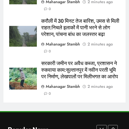
Mahanagar Stambh
2 minutes ago
पैपराजी पर भड़कीं हार्दिक की एक्स-वाइफ
0
नताशा स्टेनकोविक:लगातार तस्वीरें लेने से
हुईं अनकंफर्टेबल, दोस्त अलेक्जेंडर ने भीड़
क्रिकेट
‎स्पोर्ट्स
करौली में 30 मिनट तेज बारिश, उमस से मिली
से बचाया
राहत:निचले इलाकों में पानी भरने से लोग
1
परेशान, पांचना बांध का जलस्तर बढ़ा
इटावा के बॉयज रोलर डर्बी टीम ने जीता
Mahanagar Stambh
2 minutes ago
स्वर्ण पदक:अलीगढ़ चैंपियनशिप में गर्ल्स
0
टीम ने रजत पदक हासिल किया
न्यूज़
सरकारी जमीन पर अवैध कब्जा, प्रशासन ने
रुकवाया काम:सुल्तानपुर में नवीन परती भूमि
2
पर निर्माण, लेखपालों पर मिलीभगत का आरोप
अश्मिता चालीहा ने कोरिया मास्टर्स
जीता:बैडमिंटन फाइनल में चीन की
Mahanagar Stambh
2 minutes ago
खिलाड़ी को हराया; एक हफ्ते में भारत का
क्रिकेट
‎स्पोर्ट्स
0
दूसरा BWF खिताब
3
इटावा के बॉयज रोलर डर्बी टीम ने जीता
स्वर्ण पदक:अलीगढ़ चैंपियनशिप में गर्ल्स