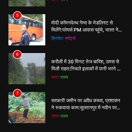
6
5
करौली में 30 मिनट तेज बारिश, उमस से
मोदी कॉमनवेल्थ गेम्स के मेडलिस्ट से
मिली राहत:निचले इलाकों में पानी भरने से
मिलेंगे:प्लेयर्स PM आवास पहुंचे, भारत ने
लोग परेशान, पांचना बांध का जलस्तर बढ़ा
उत्तर
राज्य
39 मेडल जीते थे
क्रिकेट
‎स्पोर्ट्स
7
6
सरकारी जमीन पर अवैध कब्जा, प्रशासन
करौली में 30 मिनट तेज बारिश, उमस से
ने रुकवाया काम:सुल्तानपुर में नवीन परती
मिली राहत:निचले इलाकों में पानी भरने से
भूमि पर निर्माण, लेखपालों पर मिलीभगत का
उत्तर
राज्य
लोग परेशान, पांचना बांध का जलस्तर बढ़ा
उत्तर
राज्य
आरोप
8
7
पैपराजी पर भड़कीं हार्दिक की एक्स-वाइफ
सरकारी जमीन पर अवैध कब्जा, प्रशासन
नताशा स्टेनकोविक:लगातार तस्वीरें लेने से
ने रुकवाया काम:सुल्तानपुर में नवीन परती
हुईं अनकंफर्टेबल, दोस्त अलेक्जेंडर ने भीड़
क्रिकेट
‎स्पोर्ट्स
भूमि पर निर्माण, लेखपालों पर मिलीभगत का
उत्तर
राज्य
से बचाया
आरोप