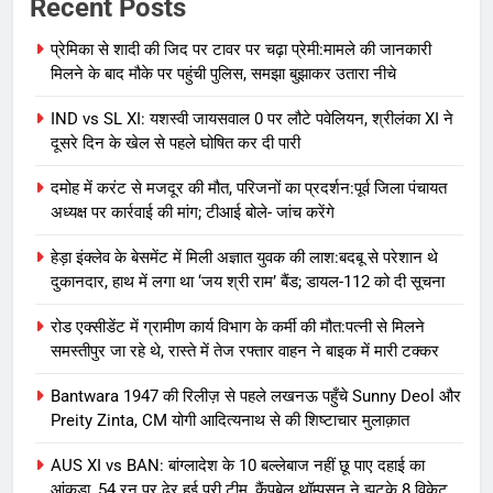
Recent Posts
प्रेमिका से शादी की जिद पर टावर पर चढ़ा प्रेमी:मामले की जानकारी
मिलने के बाद मौके पर पहुंची पुलिस, समझा बुझाकर उतारा नीचे
IND vs SL XI: यशस्वी जायसवाल 0 पर लौटे पवेलियन, श्रीलंका XI ने
दूसरे दिन के खेल से पहले घोषित कर दी पारी
दमोह में करंट से मजदूर की मौत, परिजनों का प्रदर्शन:पूर्व जिला पंचायत
अध्यक्ष पर कार्रवाई की मांग; टीआई बोले- जांच करेंगे
हेड़ा इंक्लेव के बेसमेंट में मिली अज्ञात युवक की लाश:बदबू से परेशान थे
दुकानदार, हाथ में लगा था ‘जय श्री राम’ बैंड; डायल-112 को दी सूचना
रोड एक्सीडेंट में ग्रामीण कार्य विभाग के कर्मी की मौत:पत्नी से मिलने
समस्तीपुर जा रहे थे, रास्ते में तेज रफ्तार वाहन ने बाइक में मारी टक्कर
Bantwara 1947 की रिलीज़ से पहले लखनऊ पहुँचे Sunny Deol और
Preity Zinta, CM योगी आदित्यनाथ से की शिष्टाचार मुलाक़ात
AUS XI vs BAN: बांग्लादेश के 10 बल्लेबाज नहीं छू पाए दहाई का
आंकड़ा, 54 रन पर ढेर हुई पूरी टीम, कैंपबेल थॉम्पसन ने झटके 8 विकेट