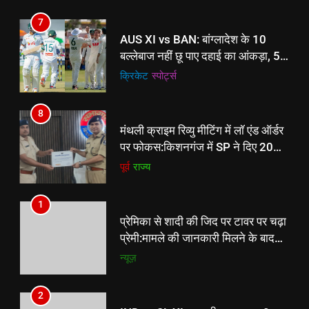
मंथली क्राइम रिव्यु मीटिंग में लॉ एंड ऑर्डर
7
पर फोकस:किशनगंज में SP ने दिए 20
AUS XI vs BAN: बांग्लादेश के 10
निर्देश, थानाध्यक्ष सम्मानित
पूर्व
राज्य
बल्लेबाज नहीं छू पाए दहाई का आंकड़ा, 54
रन पर ढेर हुई पूरी टीम, कैंपबेल थॉम्पसन ने
क्रिकेट
‎स्पोर्ट्स
झटके 8 विकेट
8
मंथली क्राइम रिव्यु मीटिंग में लॉ एंड ऑर्डर
पर फोकस:किशनगंज में SP ने दिए 20
निर्देश, थानाध्यक्ष सम्मानित
पूर्व
राज्य
1
प्रेमिका से शादी की जिद पर टावर पर चढ़ा
प्रेमी:मामले की जानकारी मिलने के बाद
मौके पर पहुंची पुलिस, समझा बुझाकर
न्यूज़
उतारा नीचे
2