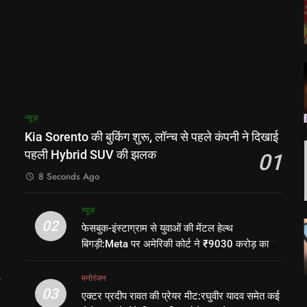
न्यूज़
Kia Sorento की बुकिंग शुरू, लॉन्च से पहले कंपनी ने दिखाई
पहली Hybrid SUV की झलक
01
8 Seconds Ago
न्यूज़
02
फेसबुक-इंस्टाग्राम से युवाओं की मेंटल हेल्थ
बिगड़ी:Meta पर अमेरिकी कोर्ट ने ₹9030 करोड़ का
जुर्माना लगाया, युवाओं के इलाज पर ₹3993 करोड़ खर्च
होंगे
मनोरंजन
03
एक्टर प्रदीप रावत की प्रेयर मीट:रघुवीर यादव समेत कई