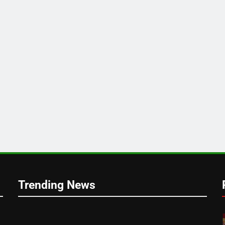
च
Trending News
ा