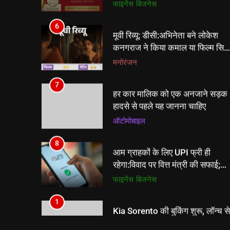
कनगराज ने किया कमाल या फिल्म सिर्फ
स्टाइल और एक्शन तक सिमटी? आइए
मनोरंजन
जानते हैं।
7
हर कार मालिक को एक अनजाने सड़क
हादसे से पहले यह जानना चाहिए
ऑटोमोबाइल
8
आम ग्राहकों के लिए UPI फ्री ही
रहेगा:विवाद पर वित्त मंत्री की सफाई;
₹2,000 से ज्यादा के ट्रांजेक्शन पर
फाइनेंस
बिजनेस
मर्चेंट चार्ज संभव
1
Kia Sorento की बुकिंग शुरू, लॉन्च से
पहले कंपनी ने दिखाई पहली Hybrid
SUV की झलक
न्यूज़
2