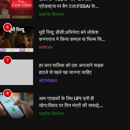
कनगराज ने किया कमाल या फिल्म सिर्फ
स्टाइल और एक्शन तक सिमटी? आइए
मनोरंजन
जानते हैं।
7
हर कार मालिक को एक अनजाने सड़क
हादसे से पहले यह जानना चाहिए
ऑटोमोबाइल
8
आम ग्राहकों के लिए UPI फ्री ही
रहेगा:विवाद पर वित्त मंत्री की सफाई;
₹2,000 से ज्यादा के ट्रांजेक्शन पर
फाइनेंस
बिजनेस
मर्चेंट चार्ज संभव
1
Kia Sorento की बुकिंग शुरू, लॉन्च से
पहले कंपनी ने दिखाई पहली Hybrid
SUV की झलक
न्यूज़
2