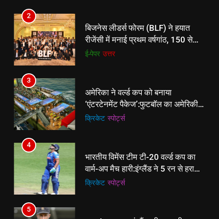
3
2
अमेरिका ने वर्ल्ड कप को बनाया
बिजनेस लीडर्स फोरम (BLF) ने हयात
‘एंटरटेनमेंट पैकेज’:फुटबॉल का अमेरिकी
रीजेंसी में मनाई प्रथम वर्षगांठ, 150 से
मेकओवर, कई मेगा कॉन्सर्ट; मशहूर हस्तियों
क्रिकेट
‎स्पोर्ट्स
अधिक उद्योगपति एवं पेशेवर हुए शामिल
ई-पेपर
उत्तर
से प्रमोशन
4
3
भारतीय विमेंस टीम टी-20 वर्ल्ड कप का
अमेरिका ने वर्ल्ड कप को बनाया
वार्म-अप मैच हारी:इंग्लैंड ने 5 रन से हराया;
‘एंटरटेनमेंट पैकेज’:फुटबॉल का अमेरिकी
ऋचा घोष की फिफ्टी बेकार
क्रिकेट
‎स्पोर्ट्स
मेकओवर, कई मेगा कॉन्सर्ट; मशहूर हस्तियों
क्रिकेट
‎स्पोर्ट्स
से प्रमोशन
5
4
रूट 4 साल बाद इंग्लैंड की कप्तानी
भारतीय विमेंस टीम टी-20 वर्ल्ड कप का
करेंगे:नाइटक्लब केस के चलते स्टोक्स-
वार्म-अप मैच हारी:इंग्लैंड ने 5 रन से हराया;
एटकिंसन दूसरे टेस्ट से बाहर; आर्चर की
क्रिकेट
‎स्पोर्ट्स
ऋचा घोष की फिफ्टी बेकार
क्रिकेट
‎स्पोर्ट्स
वापसी
6
5
अररिया में ‘जीरो ऑफिस डे’ अभियान