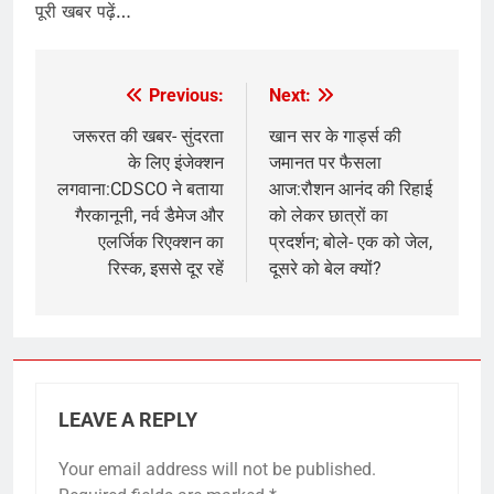
पूरी खबर पढ़ें…
Previous:
Next:
Post
navigation
जरूरत की खबर- सुंदरता
खान सर के गार्ड्स की
के लिए इंजेक्शन
जमानत पर फैसला
लगवाना:CDSCO ने बताया
आज:रौशन आनंद की रिहाई
गैरकानूनी, नर्व डैमेज और
को लेकर छात्रों का
एलर्जिक रिएक्शन का
प्रदर्शन; बोले- एक को जेल,
रिस्क, इससे दूर रहें
दूसरे को बेल क्यों?
LEAVE A REPLY
Your email address will not be published.