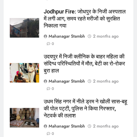
करेंगे:नाइटक्लब केस के चलते स्टोक्स-
Jodhpur Fire: जोधपुर के निजी अस्पताल
एटकिंसन दूसरे टेस्ट से बाहर; आर्चर की
क्रिकेट
‎स्पोर्ट्स
में लगी आग, समय रहते मरीजों को सुरक्षित
वापसी
निकाला गया
6
Mahanagar Stambh
2 months ago
अररिया में ‘जीरो ऑफिस डे’ अभियान
0
शुरू:उप विकास आयुक्त ने ग्रामीणों से जॉब
कार्ड बनाने की अपील, कल भी आयोजन
पूर्व
राज्य
उदयपुर में निजी क्लीनिक के बाहर महिला की
संदिग्ध परिस्थितियों में मौत, बेटी का रो-रोकर
7
बुरा हाल
किशनगंज में रेतुआ नदी पर बना डायवर्सन
Mahanagar Stambh
2 months ago
बहा:दर्जनों गांवों का संपर्क टूटा, 12 KM
0
लंबी दूरी तय कर रहे लोग
पूर्व
राज्य
उधम सिंह नगर में नीले ड्रम ने खोली सास-बहू
की पोल पट्टी, पुलिस ने किया गिरफ्तार,
8
नेटवर्क की तलाश
रूट 4 साल बाद इंग्लैंड की कप्तानी
करेंगे:नाइटक्लब केस के चलते स्टोक्स-
Mahanagar Stambh
2 months ago
एटकिंसन दूसरे टेस्ट से बाहर; आर्चर की
न्यूज़
0