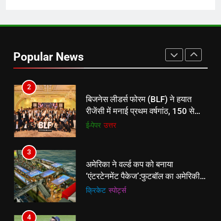
वापसी
1
शेपिंग फ्यूचर के बैनर तले डॉक्टरों और
चार्टर्ड अकाउंटेंट्स के बीच रोमांचक
Popular News
बैडमिंटन प्रतियोगिता
ई-पेपर
उत्तर
2
बिजनेस लीडर्स फोरम (BLF) ने हयात
रीजेंसी में मनाई प्रथम वर्षगांठ, 150 से
अधिक उद्योगपति एवं पेशेवर हुए शामिल
ई-पेपर
उत्तर
3
अमेरिका ने वर्ल्ड कप को बनाया
‘एंटरटेनमेंट पैकेज’:फुटबॉल का अमेरिकी
मेकओवर, कई मेगा कॉन्सर्ट; मशहूर हस्तियों
क्रिकेट
‎स्पोर्ट्स
से प्रमोशन
4