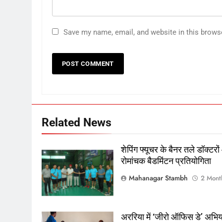
Save my name, email, and website in this brows
5
रूट 4 साल बाद इंग्लैंड की कप्तानी
करेंगे:नाइटक्लब केस के चलते स्टोक्स-
एटकिंसन दूसरे टेस्ट से बाहर; आर्चर की
क्रिकेट
‎स्पोर्ट्स
वापसी
6
Related News
अररिया में ‘जीरो ऑफिस डे’ अभियान
शुरू:उप विकास आयुक्त ने ग्रामीणों से
शेपिंग फ्यूचर के बैनर तले डॉक्टरों
जॉब कार्ड बनाने की अपील, कल भी
पूर्व
राज्य
रोमांचक बैडमिंटन प्रतियोगिता
आयोजन
7
Mahanagar Stambh
2 Mont
किशनगंज में रेतुआ नदी पर बना
डायवर्सन बहा:दर्जनों गांवों का संपर्क
टूटा, 12 KM लंबी दूरी तय कर रहे लोग
पूर्व
राज्य
अररिया में ‘जीरो ऑफिस डे’ अभि