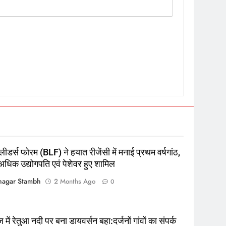
5
रूट 4 साल बाद इंग्लैंड की कप्तानी
करेंगे:नाइटक्लब केस के चलते स्टोक्स-
एटकिंसन दूसरे टेस्ट से बाहर; आर्चर की
क्रिकेट
‎स्पोर्ट्स
वापसी
6
अररिया में ‘जीरो ऑफिस डे’ अभियान
शुरू:उप विकास आयुक्त ने ग्रामीणों से
ीडर्स फोरम (BLF) ने हयात रीजेंसी में मनाई प्रथम वर्षगांठ,
जॉब कार्ड बनाने की अपील, कल भी
पूर्व
राज्य
धिक उद्योगपति एवं पेशेवर हुए शामिल
आयोजन
7
agar Stambh
2 Months Ago
0
किशनगंज में रेतुआ नदी पर बना
डायवर्सन बहा:दर्जनों गांवों का संपर्क
टूटा, 12 KM लंबी दूरी तय कर रहे लोग
पूर्व
राज्य
में रेतुआ नदी पर बना डायवर्सन बहा:दर्जनों गांवों का संपर्क