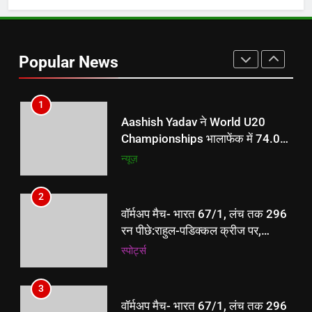
8
Delimitation पर Tamil Nadu CM
Vijay की बैठक का द्रमुक करेगी बहिष्कार
Popular News
ऑटोमोबाइल
तकनीक
1
Aashish Yadav ने World U20
Championships भालाफेंक में 74.09
मीटर थ्रो से जीता रजत पदक
न्यूज़
2
वॉर्मअप मैच- भारत 67/1, लंच तक 296
रन पीछे:राहुल-पडिक्कल क्रीज पर,
श्रीलंका XI ने 363/8 पर पहली पारी
‎स्पोर्ट्स
डिक्लेयर की
3
वॉर्मअप मैच- भारत 67/1, लंच तक 296