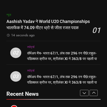
पूर्व
राज्य
बताया दिशाहीन
7
6
न्यूज़
ट्रक कैबिन में खून से लथपथ मिला
पानी में करंट था, अंदाजा नहीं
Aashish Yadav ने World U20 Championships
ड्राइवर का शव:शेखपुरा में नरकटियागंज से
था:जमशेदपुर LBSM कॉलेज में परीक्षा देने
भालाफेंक में 74.09 मीटर थ्रो से जीता रजत पदक
01
चीनी लेकर पहुंचा था, पहचान में जुटी
पूर्व
राज्य
पहुंची छात्रा झटके से गिरी, हालत गंभीर
पूर्व
राज्य
पुलिस
14 seconds ago
8
7
‎स्पोर्ट्स
Delimitation पर Tamil Nadu CM
ट्रक कैबिन में खून से लथपथ मिला
02
वॉर्मअप मैच- भारत 67/1, लंच तक 296 रन पीछे:राहुल-
Vijay की बैठक का द्रमुक करेगी बहिष्कार
ड्राइवर का शव:शेखपुरा में नरकटियागंज से
पडिक्कल क्रीज पर, श्रीलंका XI ने 363/8 पर पहली पारी
ऑटोमोबाइल
तकनीक
चीनी लेकर पहुंचा था, पहचान में जुटी
पूर्व
राज्य
डिक्लेयर की
पुलिस
‎स्पोर्ट्स
1
03
वॉर्मअप मैच- भारत 67/1, लंच तक 296 रन पीछे:राहुल-
8
Aashish Yadav ने World U20
पडिक्कल क्रीज पर, श्रीलंका XI ने 363/8 पर पहली पारी
Delimitation पर Tamil Nadu CM
Championships भालाफेंक में 74.09
डिक्लेयर की
Vijay की बैठक का द्रमुक करेगी बहिष्कार
मीटर थ्रो से जीता रजत पदक
न्यूज़
Recent News
ऑटोमोबाइल
तकनीक
2