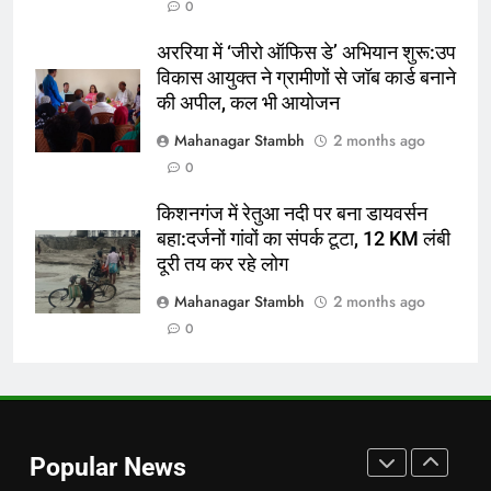
0
शुरू:उप विकास आयुक्त ने ग्रामीणों से जॉब
कार्ड बनाने की अपील, कल भी आयोजन
पूर्व
राज्य
अररिया में ‘जीरो ऑफिस डे’ अभियान शुरू:उप
विकास आयुक्त ने ग्रामीणों से जॉब कार्ड बनाने
7
की अपील, कल भी आयोजन
किशनगंज में रेतुआ नदी पर बना डायवर्सन
Mahanagar Stambh
2 months ago
बहा:दर्जनों गांवों का संपर्क टूटा, 12 KM
0
लंबी दूरी तय कर रहे लोग
पूर्व
राज्य
किशनगंज में रेतुआ नदी पर बना डायवर्सन
बहा:दर्जनों गांवों का संपर्क टूटा, 12 KM लंबी
8
दूरी तय कर रहे लोग
रूट 4 साल बाद इंग्लैंड की कप्तानी
करेंगे:नाइटक्लब केस के चलते स्टोक्स-
Mahanagar Stambh
2 months ago
एटकिंसन दूसरे टेस्ट से बाहर; आर्चर की
न्यूज़
0
वापसी
1
शेपिंग फ्यूचर के बैनर तले डॉक्टरों और
चार्टर्ड अकाउंटेंट्स के बीच रोमांचक
Popular News
बैडमिंटन प्रतियोगिता
ई-पेपर
उत्तर