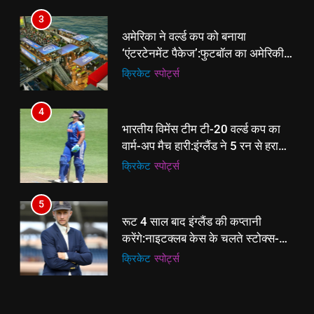
4
3
भारतीय विमेंस टीम टी-20 वर्ल्ड कप का
अमेरिका ने वर्ल्ड कप को बनाया
वार्म-अप मैच हारी:इंग्लैंड ने 5 रन से हराया;
‘एंटरटेनमेंट पैकेज’:फुटबॉल का अमेरिकी
ऋचा घोष की फिफ्टी बेकार
क्रिकेट
‎स्पोर्ट्स
मेकओवर, कई मेगा कॉन्सर्ट; मशहूर हस्तियों
क्रिकेट
‎स्पोर्ट्स
से प्रमोशन
5
4
रूट 4 साल बाद इंग्लैंड की कप्तानी
भारतीय विमेंस टीम टी-20 वर्ल्ड कप का
करेंगे:नाइटक्लब केस के चलते स्टोक्स-
वार्म-अप मैच हारी:इंग्लैंड ने 5 रन से हराया;
एटकिंसन दूसरे टेस्ट से बाहर; आर्चर की
क्रिकेट
‎स्पोर्ट्स
ऋचा घोष की फिफ्टी बेकार
क्रिकेट
‎स्पोर्ट्स
वापसी
6
5
अररिया में ‘जीरो ऑफिस डे’ अभियान
रूट 4 साल बाद इंग्लैंड की कप्तानी
शुरू:उप विकास आयुक्त ने ग्रामीणों से जॉब
करेंगे:नाइटक्लब केस के चलते स्टोक्स-
कार्ड बनाने की अपील, कल भी आयोजन
पूर्व
राज्य
एटकिंसन दूसरे टेस्ट से बाहर; आर्चर की
क्रिकेट
‎स्पोर्ट्स
वापसी
7
6
किशनगंज में रेतुआ नदी पर बना डायवर्सन