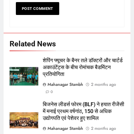
Related News
शेपिंग फ्यूचर के बैनर तले डॉक्टरों और चार्टर्ड
अकाउंटेंट्स के बीच रोमांचक बैडमिंटन
प्रतियोगिता
5
Mahanagar Stambh
2 months ago
रूट 4 साल बाद इंग्लैंड की कप्तानी
0
करेंगे:नाइटक्लब केस के चलते स्टोक्स-
बिजनेस लीडर्स फोरम (BLF) ने हयात रीजेंसी
एटकिंसन दूसरे टेस्ट से बाहर; आर्चर की
क्रिकेट
‎स्पोर्ट्स
में मनाई प्रथम वर्षगांठ, 150 से अधिक
वापसी
उद्योगपति एवं पेशेवर हुए शामिल
6
Mahanagar Stambh
2 months ago
अररिया में ‘जीरो ऑफिस डे’ अभियान