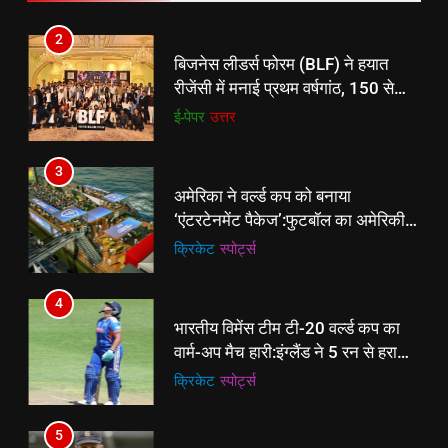
2
बिजनेस लीडर्स फोरम (BLF) ने हयात
रीजेंसी में मनाई प्रथम वर्षगांठ, 150 से
अधिक उद्योगपति एवं पेशेवर हुए शामिल
ई-पेपर
उत्तर
3
अमेरिका ने वर्ल्ड कप को बनाया
‘एंटरटेनमेंट पैकेज’:फुटबॉल का अमेरिकी
मेकओवर, कई मेगा कॉन्सर्ट; मशहूर हस्तियों
क्रिकेट
‎स्पोर्ट्स
से प्रमोशन
4
भारतीय विमेंस टीम टी-20 वर्ल्ड कप का
वार्म-अप मैच हारी:इंग्लैंड ने 5 रन से हराया;
ऋचा घोष की फिफ्टी बेकार
क्रिकेट
‎स्पोर्ट्स
5