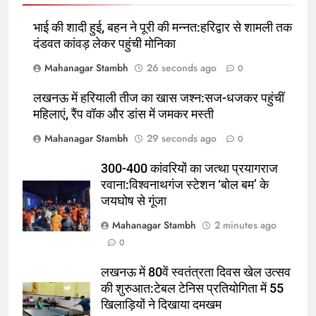
6
भाई की शादी हुई, बहन ने पूरी की मन्नत:हरिद्वार से शामली तक
300-400 कांवरियों का जत्था प्रयागराज
दंडवत कांवड़ लेकर पहुंची मोनिका
रवाना:विश्वनाथगंज स्टेशन ‘बोल बम’ के
जयघोष से गूंजा
उत्तर
राज्य
Mahanagar Stambh
26 seconds ago
0
लखनऊ में हरियाली तीज का खास जश्न:सज-धजकर पहुंचीं
7
महिलाएं, रैंप वॉक और डांस में जमकर मस्ती
लखनऊ में 80वें स्वतंत्रता दिवस खेल
Mahanagar Stambh
29 seconds ago
0
उत्सव की शुरुआत:टेबल टेनिस
प्रतियोगिता में 55 खिलाड़ियों ने दिखाया
उत्तर
राज्य
300-400 कांवरियों का जत्था प्रयागराज
दमखम
रवाना:विश्वनाथगंज स्टेशन ‘बोल बम’ के
8
जयघोष से गूंजा
The Hundred Women’s: ट्रेंट
Mahanagar Stambh
2 minutes ago
रॉकेट्स की लगातार 5वीं जीत, नॉकआउट
0
के लिए क्वालीफाई करने वाली पहली टीम
क्रिकेट
‎स्पोर्ट्स
बनी
लखनऊ में 80वें स्वतंत्रता दिवस खेल उत्सव
की शुरुआत:टेबल टेनिस प्रतियोगिता में 55
1
खिलाड़ियों ने दिखाया दमखम
Devdutt Padikkal का Sri Lanka में