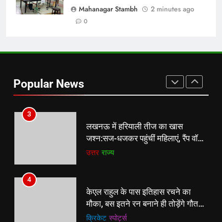
शतक, Team India के लिए No. 3 का
Mahanagar Stambh
2 minutes ago
दावा मजबूत
न्यूज़
0
2
भाई की शादी हुई, बहन ने पूरी की
मन्नत:हरिद्वार से शामली तक दंडवत कांवड़
Popular News
लेकर पहुंची मोनिका
उत्तर
राज्य
3
लखनऊ में हरियाली तीज का खास
जश्न:सज-धजकर पहुंचीं महिलाएं, रैंप वॉक
और डांस में जमकर मस्ती
उत्तर
राज्य
4
केएल राहुल के पास इतिहास रचने का
मौका, बस इतने रन बनाने ही तोड़ेंगे गौतम
गंभीर के सामने उनका एक दशक पुराना
क्रिकेट
‎स्पोर्ट्स