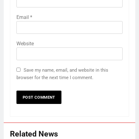
Email
*
Website
Save my name, email, and website in this
browser for the next time I comment.
5
लियोनेल मेसी के पिता जॉर्ज मेसी का
निधन:13 साल की उम्र में मेसी को
बार्सिलोना ले गए, दो दशक तक उनके
क्रिकेट
‎स्पोर्ट्स
Related News
एजेंट रहे