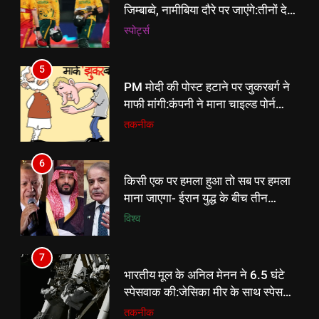
कंटेंट और डीप फेक रोकने में भी नाकाम
तकनीक
जिम्बाब्वे, नामीबिया दौरे पर जाएंगे:तीनों देशों
रहे
के बीच टी-20 ट्राई सीरीज; इसके बाद
‎स्पोर्ट्स
6
साउथ अफ्रीका-नामीबिया के बीच 3 वनडे
किसी एक पर हमला हुआ तो सब पर हमला
5
माना जाएगा- ईरान युद्ध के बीच तीन
PM मोदी की पोस्ट हटाने पर जुकरबर्ग ने
मुस्लिम देशों ने एक साथ किया ऐलान
विश्व
माफी मांगी:कंपनी ने माना चाइल्ड पोर्न
कंटेंट और डीप फेक रोकने में भी नाकाम
तकनीक
7
रहे
भारतीय मूल के अनिल मेनन ने 6.5 घंटे
6
स्पेसवाक की:जेसिका मीर के साथ स्पेस
किसी एक पर हमला हुआ तो सब पर हमला
स्टेशन में सोलर पैनल का फ्रेम लगाया;
तकनीक
माना जाएगा- ईरान युद्ध के बीच तीन
बिजली सप्लाई 30% बढ़ेगी
मुस्लिम देशों ने एक साथ किया ऐलान
विश्व
8
अरबी के पत्तों के पकोड़े, इतने क्रिस्पी
7
बनेंगे कि खाने वाले खाते ही जाएंगे, आसान
भारतीय मूल के अनिल मेनन ने 6.5 घंटे
है रेसिपी
लाइफस्टाइल
स्पेसवाक की:जेसिका मीर के साथ स्पेस
स्टेशन में सोलर पैनल का फ्रेम लगाया;
तकनीक