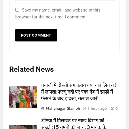
Save my name, email, and website in this
5
browser for the next time I comment.
PM मोदी की पोस्ट हटाने पर जुकरबर्ग ने
माफी मांगी:कंपनी ने माना चाइल्ड पोर्न
कंटेंट और डीप फेक रोकने में भी नाकाम
तकनीक
रहे
6
किसी एक पर हमला हुआ तो सब पर हमला
Related News
माना जाएगा- ईरान युद्ध के बीच तीन
मुस्लिम देशों ने एक साथ किया ऐलान
विश्व
गयाजी में दोस्तों संग नहाने गया नाबालिग नदी
में लापता:फल्गु नदी पर रबर डैम में झाड़ी में
7
फंसने के बाद हादसा, तलाश जारी
भारतीय मूल के अनिल मेनन ने 6.5 घंटे
स्पेसवाक की:जेसिका मीर के साथ स्पेस
Mahanagar Stambh
1 hour ago
0
स्टेशन में सोलर पैनल का फ्रेम लगाया;
तकनीक
बिजली सप्लाई 30% बढ़ेगी
औरैया में मिलावट पर खाद्य विभाग की
सख्ती:15 नमूनों की जांच, 3 मानक के