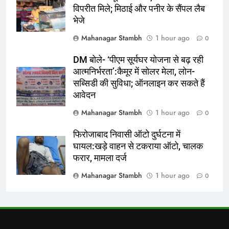
8
विपरीत मिले; मिठाई और पनीर के सैंपल लैब
अरबी के पत्तों के पकोड़े, इतने क्रिस्पी
भेजे
बनेंगे कि खाने वाले खाते ही जाएंगे, आसान
Mahanagar Stambh
1 hour ago
0
है रेसिपी
लाइफस्टाइल
DM बोले- ‘पीएम सूर्यघर योजना से बढ़ रही
1
आत्मनिर्भरता’:कैमूर में सोलर मेला, लोन-
SA20 5वां सीजन- फ्रेंचाइजियों ने
सब्सिडी की सुविधा; ऑनलाइन कर सकते हैं
फाइनल किए खिलाड़ी:सैम करन की
आवेदन
डरबन्स में वापसी; 7 अक्टूबर को ऑक्शन में
न्यूज़
Mahanagar Stambh
1 hour ago
0
19 स्लॉट्स के लिए लगेगी बोली
फिरोजाबाद निवासी ऑटो दुर्घटना में
2
घायल:खड़े वाहन से टकराया ऑटो, चालक
सऊदी अरब, तुर्किए और पाकिस्तान के
फरार, मामला दर्ज
बीच बड़ी डिफेंस डील हुई साइन, जानिए
भारत के लिए क्या मायने
Mahanagar Stambh
1 hour ago
न्यूज़
विश्व
0
3
Apple App Store से Telegram