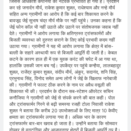
जिससे अधिकांश कंपनियों का नेटवर्क प्रभावित हो गया है। प्रदर्शन
कर रहे जनार्दन मौर्य, राकेश कुमार शुक्ल, राधेश्याम और नन्हे मौर्य
सहित अन्य ग्रामीणों का आरोप है कि कई बार शिकायत करने के
बावजूद जेई सुभाष चंद्र मौर्य मौके पर नहीं पहुंचे। उनका कहना है कि
जेई फोन कॉल भी नहीं उठाते और उठाने पर संतोषजनक जवाब नहीं
देते। ग्रामीणों ने आरोप लगाया कि क्षतिग्रस्त ट्रांसफार्मरों और
बिजली व्यवस्था को दुरुस्त कराने के लिए कोई प्रभावी कदम नहीं
उठाया गया। ग्रामीणों ने यह भी आरोप लगाया कि क्षेत्र में बांस-
बल्ली के सहारे अस्थायी रूप से बिजली आपूर्ति दी जाती है। केबल
कटने के कारण हाल ही में एक युवक करंट की चपेट में आ गया था,
हालांकि उसकी जान बच गई। उपकेंद्र पर पहुंचे कन्हैया, लालबहादुर
शुक्ल, राजेंद्र कुमार शुक्ल, संदीप मौर्य, अंकुर, सदानंद, शनि सिंह,
प्रभुनाथ सिंह, विनोद समेत अन्य लोगों ने जेई के खिलाफ नारेबाजी
की। ग्रामीणों ने फाल्ट ठीक करने के नाम पर अवैध वसूली की
शिकायत भी की। प्रदर्शन के दौरान सब-स्टेशन ऑपरेटर सचिन
कनौजिया ने ग्रामीणों को जेई से संपर्क करने की बात कही। पोल
और ट्रांसफार्मर गिरने से बढ़ी समस्या रजही टोला निवासी राकेश
शुक्ल ने बताया कि करीब 20 उपभोक्ताओं के लिए मात्र 10 केवीए
क्षमता का ट्रांसफार्मर लगाया गया है। अधिक भार के कारण
ट्रांसफार्मर बार-बार खराब हो जाता है। उन्होंने बताया कि सोमवार
दोपहर से वनटांगिया और आजादनगर क्षेत्रों में बिजली आपूर्ति ठप है।