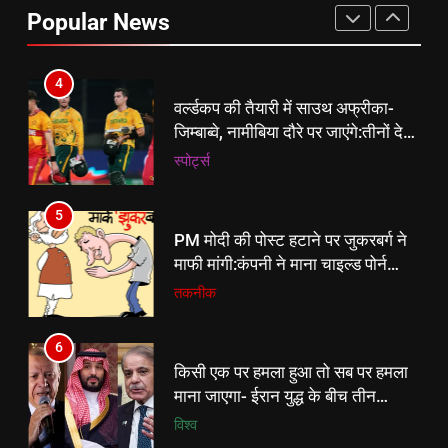
अचानक हुआ गायब, Child Abuse
Popular News
कंटेंट पर कड़ी कार्रवाई के बाद छिड़ी बड़ी
तकनीक
बहस
4
वर्ल्डकप की तैयारी में साउथ अफ्रीका-
जिम्बाब्वे, नामीबिया दौरे पर जाएंगे:तीनों देशों
के बीच टी-20 ट्राई सीरीज; इसके बाद
‎स्पोर्ट्स
साउथ अफ्रीका-नामीबिया के बीच 3 वनडे
5
PM मोदी की पोस्ट हटाने पर जुकरबर्ग ने
माफी मांगी:कंपनी ने माना चाइल्ड पोर्न
कंटेंट और डीप फेक रोकने में भी नाकाम
तकनीक
रहे
6
किसी एक पर हमला हुआ तो सब पर हमला
5
माना जाएगा- ईरान युद्ध के बीच तीन
PM मोदी की पोस्ट हटाने पर जुकरबर्ग ने
मुस्लिम देशों ने एक साथ किया ऐलान
विश्व
माफी मांगी:कंपनी ने माना चाइल्ड पोर्न