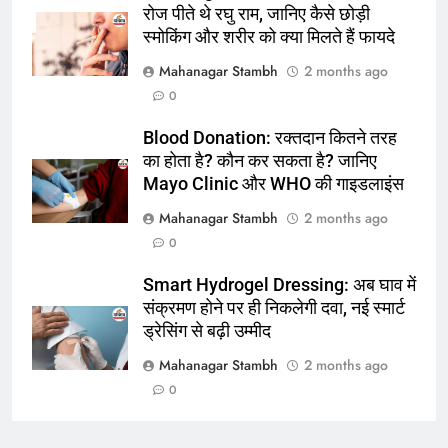
रोज पीते थे रघु राम, जानिए कैसे छोड़ी
स्मोकिंग और शरीर को क्या मिलते हैं फायदे
7
Mahanagar Stambh
2 months ago
किशनगंज में रेतुआ नदी पर बना डायवर्सन
0
बहा:दर्जनों गांवों का संपर्क टूटा, 12 KM
लंबी दूरी तय कर रहे लोग
पूर्व
राज्य
Blood Donation: रक्तदान कितने तरह
का होता है? कौन कर सकता है? जानिए
Mayo Clinic और WHO की गाइडलाइंस
8
रूट 4 साल बाद इंग्लैंड की कप्तानी
Mahanagar Stambh
2 months ago
करेंगे:नाइटक्लब केस के चलते स्टोक्स-
0
एटकिंसन दूसरे टेस्ट से बाहर; आर्चर की
न्यूज़
वापसी
Smart Hydrogel Dressing: अब घाव में
संक्रमण होने पर ही निकलेगी दवा, नई स्मार्ट
1
ड्रेसिंग से बढ़ी उम्मीद
शेपिंग फ्यूचर के बैनर तले डॉक्टरों और
Mahanagar Stambh
2 months ago
चार्टर्ड अकाउंटेंट्स के बीच रोमांचक
0
बैडमिंटन प्रतियोगिता
ई-पेपर
उत्तर