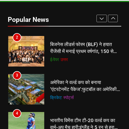
2
बिजनेस लीडर्स फोरम (BLF) ने हयात
रीजेंसी में मनाई प्रथम वर्षगांठ, 150 से
Popular News
अधिक उद्योगपति एवं पेशेवर हुए शामिल
ई-पेपर
उत्तर
3
अमेरिका ने वर्ल्ड कप को बनाया
‘एंटरटेनमेंट पैकेज’:फुटबॉल का अमेरिकी
मेकओवर, कई मेगा कॉन्सर्ट; मशहूर हस्तियों
क्रिकेट
‎स्पोर्ट्स
से प्रमोशन
4
भारतीय विमेंस टीम टी-20 वर्ल्ड कप का
वार्म-अप मैच हारी:इंग्लैंड ने 5 रन से हराया;
ऋचा घोष की फिफ्टी बेकार
क्रिकेट
‎स्पोर्ट्स
5
रूट 4 साल बाद इंग्लैंड की कप्तानी
करेंगे:नाइटक्लब केस के चलते स्टोक्स-