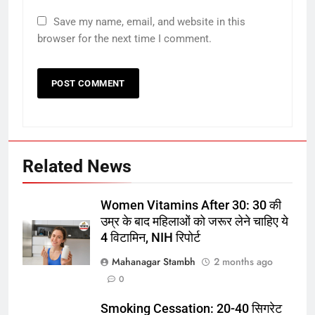
Save my name, email, and website in this
browser for the next time I comment.
Related News
5
रूट 4 साल बाद इंग्लैंड की कप्तानी
करेंगे:नाइटक्लब केस के चलते स्टोक्स-
Women Vitamins After 30: 30 की
एटकिंसन दूसरे टेस्ट से बाहर; आर्चर की
क्रिकेट
‎स्पोर्ट्स
उम्र के बाद महिलाओं को जरूर लेने चाहिए ये
वापसी
4 विटामिन, NIH रिपोर्ट
6
Mahanagar Stambh
2 months ago
अररिया में ‘जीरो ऑफिस डे’ अभियान
0
शुरू:उप विकास आयुक्त ने ग्रामीणों से जॉब
Smoking Cessation: 20-40 सिगरेट
कार्ड बनाने की अपील, कल भी आयोजन
पूर्व
राज्य