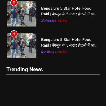
3
Bengaluru 5 Star Hotel Food
Raid | बेंगलुरु के 5-स्टार होटलों में खाद्य
सुरक्षा विभाग की बड़ी छापेमारी: सड़ी-गली
ऑटोमोबाइल
तकनीक
सब्जियां, एक्सपायर्ड मीट और दूध ज़ब्त
4
Bengaluru 5 Star Hotel Food
Raid | बेंगलुरु के 5-स्टार होटलों में खाद्य
सुरक्षा विभाग की बड़ी छापेमारी: सड़ी-गली
ऑटोमोबाइल
तकनीक
सब्जियां, एक्सपायर्ड मीट और दूध ज़ब्त
5
Trending News
‘सीधे-सीधे नॉइज पॉल्यूशन’ गुरु रंधावा का
नया गाना ‘फाइन शिट’ हुआ ट्रोल, सुनकर
भड़के यूजर्स
दक्षिण
राज्य
6
5
‘सीधे-सीधे नॉइज पॉल्यूशन’ गुरु रंधावा का
‘सीधे-सीधे नॉइज पॉल्यूशन’ गुरु रंधावा का