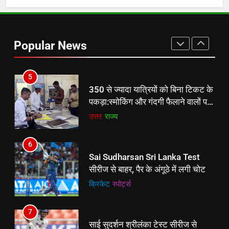
5
350 से ज्यादा यात्रियों को बिना टिकट के
पकड़ा:स्मोकिंग और गंदगी फैलाने वालों पर
Popular News
भी कार्रवाई; 14 घंटे जांच की
उत्तर
राज्य
6
5
Sai Sudharsan Sri Lanka Test
350 से ज्यादा यात्रियों को बिना टिकट के
सीरीज से बाहर, पैर के अंगूठे में लगी चोट
पकड़ा:स्मोकिंग और गंदगी फैलाने वालों पर
क्रिकेट
‎स्पोर्ट्स
भी कार्रवाई; 14 घंटे जांच की
उत्तर
राज्य
7
6
साई सुदर्शन श्रीलंका टेस्ट सीरीज से
Sai Sudharsan Sri Lanka Test
बाहर:पैर की अंगुली में चोट लगी थी;
सीरीज से बाहर, पैर के अंगूठे में लगी चोट
पडिक्कल नंबर-3 पर खेलेंगे, सरफराज
‎स्पोर्ट्स
रिप्लेसमेंट हो सकते हैं
क्रिकेट
‎स्पोर्ट्स
8