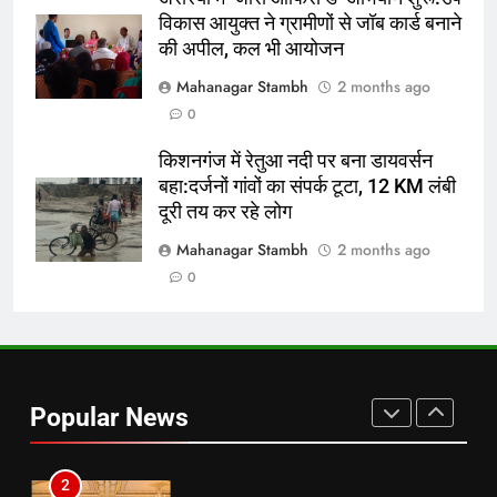
विकास आयुक्त ने ग्रामीणों से जॉब कार्ड बनाने
7
की अपील, कल भी आयोजन
किशनगंज में रेतुआ नदी पर बना डायवर्सन
Mahanagar Stambh
2 months ago
बहा:दर्जनों गांवों का संपर्क टूटा, 12 KM
0
लंबी दूरी तय कर रहे लोग
पूर्व
राज्य
किशनगंज में रेतुआ नदी पर बना डायवर्सन
बहा:दर्जनों गांवों का संपर्क टूटा, 12 KM लंबी
8
दूरी तय कर रहे लोग
रूट 4 साल बाद इंग्लैंड की कप्तानी
करेंगे:नाइटक्लब केस के चलते स्टोक्स-
Mahanagar Stambh
2 months ago
एटकिंसन दूसरे टेस्ट से बाहर; आर्चर की
न्यूज़
0
वापसी
1
शेपिंग फ्यूचर के बैनर तले डॉक्टरों और
चार्टर्ड अकाउंटेंट्स के बीच रोमांचक
Popular News
बैडमिंटन प्रतियोगिता
ई-पेपर
उत्तर
2