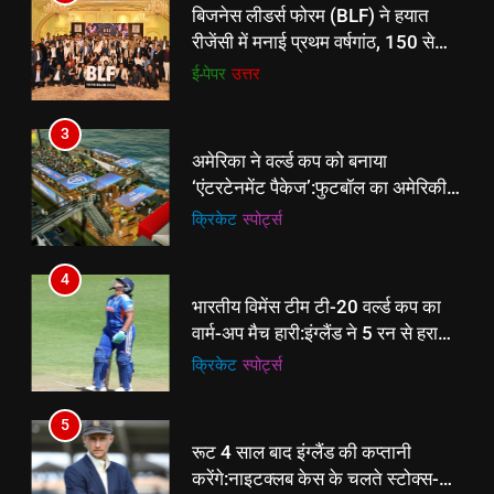
बिजनेस लीडर्स फोरम (BLF) ने हयात
रीजेंसी में मनाई प्रथम वर्षगांठ, 150 से
अधिक उद्योगपति एवं पेशेवर हुए शामिल
ई-पेपर
उत्तर
3
अमेरिका ने वर्ल्ड कप को बनाया
‘एंटरटेनमेंट पैकेज’:फुटबॉल का अमेरिकी
मेकओवर, कई मेगा कॉन्सर्ट; मशहूर हस्तियों
क्रिकेट
‎स्पोर्ट्स
से प्रमोशन
4
भारतीय विमेंस टीम टी-20 वर्ल्ड कप का
वार्म-अप मैच हारी:इंग्लैंड ने 5 रन से हराया;
ऋचा घोष की फिफ्टी बेकार
क्रिकेट
‎स्पोर्ट्स
5
रूट 4 साल बाद इंग्लैंड की कप्तानी
करेंगे:नाइटक्लब केस के चलते स्टोक्स-