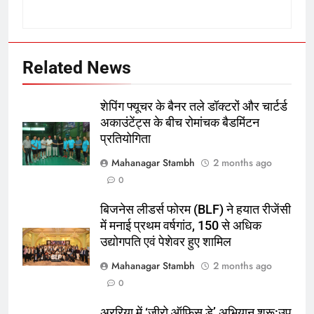
Related News
शेपिंग फ्यूचर के बैनर तले डॉक्टरों और चार्टर्ड
अकाउंटेंट्स के बीच रोमांचक बैडमिंटन
प्रतियोगिता
5
Mahanagar Stambh
2 months ago
रूट 4 साल बाद इंग्लैंड की कप्तानी
0
करेंगे:नाइटक्लब केस के चलते स्टोक्स-
बिजनेस लीडर्स फोरम (BLF) ने हयात रीजेंसी
एटकिंसन दूसरे टेस्ट से बाहर; आर्चर की
क्रिकेट
‎स्पोर्ट्स
में मनाई प्रथम वर्षगांठ, 150 से अधिक
वापसी
उद्योगपति एवं पेशेवर हुए शामिल
6
Mahanagar Stambh
2 months ago
अररिया में ‘जीरो ऑफिस डे’ अभियान
0
शुरू:उप विकास आयुक्त ने ग्रामीणों से जॉब
कार्ड बनाने की अपील, कल भी आयोजन
पूर्व
राज्य
अररिया में ‘जीरो ऑफिस डे’ अभियान शुरू:उप