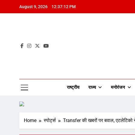
Skip
August 9, 2026
12:37:14 PM
to
content
झ
झ
Mah
झ
झ
राष्ट्रीय
राज्य
मनोरंजन
Home
‎स्पोर्ट्स
Transfer की खबरों पर बवाल, एटलेटिको न