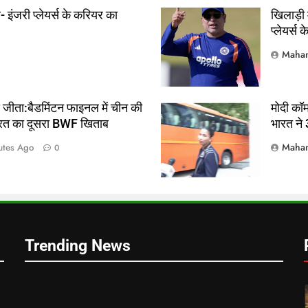
- इंजरी प्लेयर्स के करियर का
खिलाड़ी 
प्लेयर्स
Mahan
ं
्स जीता:बैडमिंटन फाइनल में चीन की
मोदी कॉमन
 भारत का दूसरा BWF खिताब
भारत ने 
Mahan
utes Ago
0
ं
Trending News