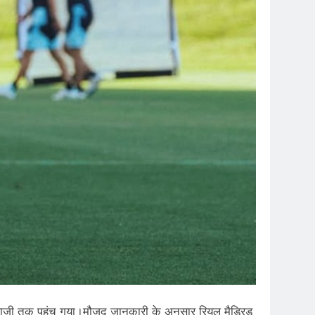
नबाजी तक पहुंच गया।मौजूद जानकारी के अनुसार रियल मैड्रिड