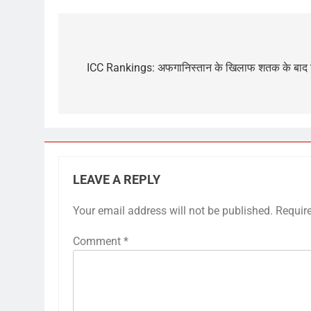
Post
navigation
ICC Rankings: अफगानिस्तान के खिलाफ शतक के बाद शु
LEAVE A REPLY
5
Your email address will not be published.
Requir
पैपराजी पर भड़कीं हार्दिक की एक्स-
वाइफ नताशा स्टेनकोविक:लगातार
Comment
*
तस्वीरें लेने से हुईं अनकंफर्टेबल, दोस्त
मनोरंजन
अलेक्जेंडर ने भीड़ से बचाया
6
पैपराजी पर भड़कीं हार्दिक की एक्स-
वाइफ नताशा स्टेनकोविक:लगातार