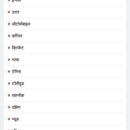
ई-पेपर
उत्तर
ऑटोमोबाइल
करियर
क्रिकेट
गल्फ
टेनिस
टॉलीवुड
तकनीक
दक्षिण
न्यूज़