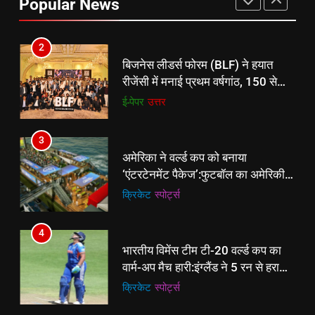
Popular News
बैडमिंटन प्रतियोगिता
ई-पेपर
उत्तर
2
बिजनेस लीडर्स फोरम (BLF) ने हयात
रीजेंसी में मनाई प्रथम वर्षगांठ, 150 से
अधिक उद्योगपति एवं पेशेवर हुए शामिल
ई-पेपर
उत्तर
3
अमेरिका ने वर्ल्ड कप को बनाया
‘एंटरटेनमेंट पैकेज’:फुटबॉल का अमेरिकी
मेकओवर, कई मेगा कॉन्सर्ट; मशहूर हस्तियों
क्रिकेट
‎स्पोर्ट्स
से प्रमोशन
4
भारतीय विमेंस टीम टी-20 वर्ल्ड कप का
वार्म-अप मैच हारी:इंग्लैंड ने 5 रन से हराया;
ऋचा घोष की फिफ्टी बेकार
क्रिकेट
‎स्पोर्ट्स