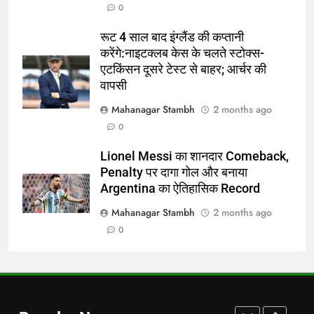
0
अररिया में ‘जीरो ऑफिस डे’ अभियान
शुरू:उप विकास आयुक्त ने ग्रामीणों से जॉब
रूट 4 साल बाद इंग्लैंड की कप्तानी
कार्ड बनाने की अपील, कल भी आयोजन
पूर्व
राज्य
करेंगे:नाइटक्लब केस के चलते स्टोक्स-
एटकिंसन दूसरे टेस्ट से बाहर; आर्चर की
7
वापसी
किशनगंज में रेतुआ नदी पर बना डायवर्सन
Mahanagar Stambh
2 months ago
बहा:दर्जनों गांवों का संपर्क टूटा, 12 KM
0
लंबी दूरी तय कर रहे लोग
पूर्व
राज्य
Lionel Messi का शानदार Comeback,
Penalty पर दागा गोल और बनाया
8
Argentina का ऐतिहासिक Record
रूट 4 साल बाद इंग्लैंड की कप्तानी
करेंगे:नाइटक्लब केस के चलते स्टोक्स-
Mahanagar Stambh
2 months ago
एटकिंसन दूसरे टेस्ट से बाहर; आर्चर की
न्यूज़
0
वापसी
1
शेपिंग फ्यूचर के बैनर तले डॉक्टरों और
चार्टर्ड अकाउंटेंट्स के बीच रोमांचक