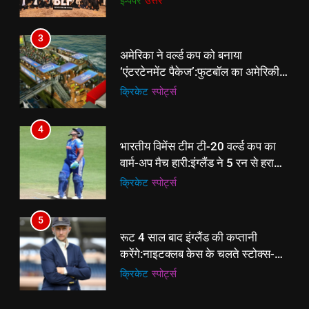
ई-पेपर
उत्तर
से प्रमोशन
4
3
भारतीय विमेंस टीम टी-20 वर्ल्ड कप का
अमेरिका ने वर्ल्ड कप को बनाया
वार्म-अप मैच हारी:इंग्लैंड ने 5 रन से हराया;
‘एंटरटेनमेंट पैकेज’:फुटबॉल का अमेरिकी
ऋचा घोष की फिफ्टी बेकार
क्रिकेट
‎स्पोर्ट्स
मेकओवर, कई मेगा कॉन्सर्ट; मशहूर हस्तियों
क्रिकेट
‎स्पोर्ट्स
से प्रमोशन
5
4
रूट 4 साल बाद इंग्लैंड की कप्तानी
भारतीय विमेंस टीम टी-20 वर्ल्ड कप का
करेंगे:नाइटक्लब केस के चलते स्टोक्स-
वार्म-अप मैच हारी:इंग्लैंड ने 5 रन से हराया;
एटकिंसन दूसरे टेस्ट से बाहर; आर्चर की
क्रिकेट
‎स्पोर्ट्स
ऋचा घोष की फिफ्टी बेकार
क्रिकेट
‎स्पोर्ट्स
वापसी
6
5
अररिया में ‘जीरो ऑफिस डे’ अभियान
रूट 4 साल बाद इंग्लैंड की कप्तानी
शुरू:उप विकास आयुक्त ने ग्रामीणों से जॉब
करेंगे:नाइटक्लब केस के चलते स्टोक्स-
कार्ड बनाने की अपील, कल भी आयोजन
पूर्व
राज्य
एटकिंसन दूसरे टेस्ट से बाहर; आर्चर की
क्रिकेट
‎स्पोर्ट्स
वापसी
7