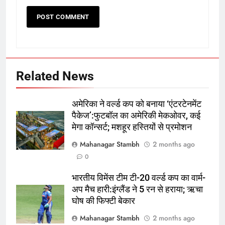
Related News
अमेरिका ने वर्ल्ड कप को बनाया ‘एंटरटेनमेंट
पैकेज’:फुटबॉल का अमेरिकी मेकओवर, कई
मेगा कॉन्सर्ट; मशहूर हस्तियों से प्रमोशन
Mahanagar Stambh
2 months ago
5
0
रूट 4 साल बाद इंग्लैंड की कप्तानी
करेंगे:नाइटक्लब केस के चलते स्टोक्स-
भारतीय विमेंस टीम टी-20 वर्ल्ड कप का वार्म-
अप मैच हारी:इंग्लैंड ने 5 रन से हराया; ऋचा
एटकिंसन दूसरे टेस्ट से बाहर; आर्चर की
क्रिकेट
‎स्पोर्ट्स
घोष की फिफ्टी बेकार
वापसी
Mahanagar Stambh
2 months ago
6