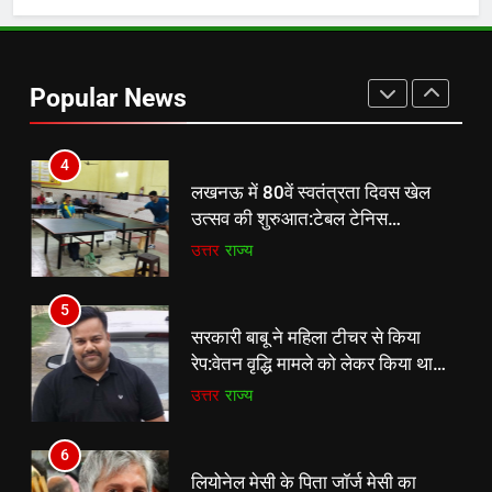
शतक, Team India के लिए No. 3 का
दावा मजबूत
क्रिकेट
‎स्पोर्ट्स
Popular News
4
लखनऊ में 80वें स्वतंत्रता दिवस खेल
उत्सव की शुरुआत:टेबल टेनिस
प्रतियोगिता में 55 खिलाड़ियों ने दिखाया
उत्तर
राज्य
दमखम
5
सरकारी बाबू ने महिला टीचर से किया
रेप:वेतन वृद्धि मामले को लेकर किया था
संपर्क; घर में घुसकर की गंदी हरकत
उत्तर
राज्य
6
लियोनेल मेसी के पिता जॉर्ज मेसी का
निधन:13 साल की उम्र में मेसी को
5
बार्सिलोना ले गए, दो दशक तक उनके
क्रिकेट
‎स्पोर्ट्स