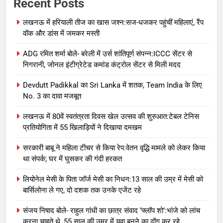
Recent Posts
लखनऊ में हरियाली तीज का खास जश्न:सज-धजकर पहुंचीं महिलाएं, रैंप
वॉक और डांस में जमकर मस्ती
ADG रमित शर्मा बोले- बरेली में उर्स शांतिपूर्ण संपन्न:ICCC सेंटर से
निगरानी, जोनल इंटीग्रेटेड कमांड कंट्रोल सेंटर से मिली मदद
Devdutt Padikkal का Sri Lanka में शतक, Team India के लिए
No. 3 का दावा मजबूत
लखनऊ में 80वें स्वतंत्रता दिवस खेल उत्सव की शुरुआत:टेबल टेनिस
प्रतियोगिता में 55 खिलाड़ियों ने दिखाया दमखम
सरकारी बाबू ने महिला टीचर से किया रेप:वेतन वृद्धि मामले को लेकर किया
था संपर्क; घर में घुसकर की गंदी हरकत
लियोनेल मेसी के पिता जॉर्ज मेसी का निधन:13 साल की उम्र में मेसी को
बार्सिलोना ले गए, दो दशक तक उनके एजेंट रहे
संजय निषाद बोले- राहुल गांधी का छात्र संवाद ‘फ्लॉप शो’:भांजे को लांच
करना चाहते थे, 55 साल की उम्र में युवा बनने का ढोंग कर रहे