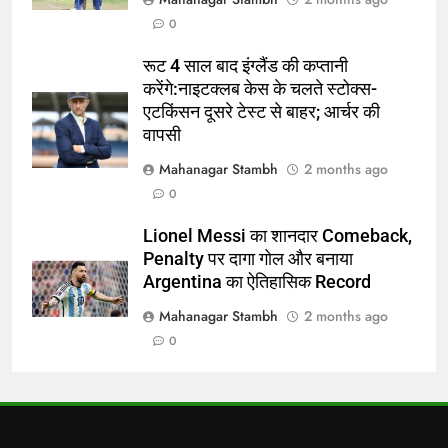
6
0
अररिया में ‘जीरो ऑफिस डे’ अभियान
शुरू:उप विकास आयुक्त ने ग्रामीणों से जॉब
रूट 4 साल बाद इंग्लैंड की कप्तानी
कार्ड बनाने की अपील, कल भी आयोजन
पूर्व
राज्य
करेंगे:नाइटक्लब केस के चलते स्टोक्स-
एटकिंसन दूसरे टेस्ट से बाहर; आर्चर की
7
वापसी
किशनगंज में रेतुआ नदी पर बना डायवर्सन
Mahanagar Stambh
2 months ago
बहा:दर्जनों गांवों का संपर्क टूटा, 12 KM
0
लंबी दूरी तय कर रहे लोग
पूर्व
राज्य
Lionel Messi का शानदार Comeback,
Penalty पर दागा गोल और बनाया
8
Argentina का ऐतिहासिक Record
रूट 4 साल बाद इंग्लैंड की कप्तानी
करेंगे:नाइटक्लब केस के चलते स्टोक्स-
Mahanagar Stambh
2 months ago
एटकिंसन दूसरे टेस्ट से बाहर; आर्चर की
न्यूज़
0
वापसी
1
शेपिंग फ्यूचर के बैनर तले डॉक्टरों और
चार्टर्ड अकाउंटेंट्स के बीच रोमांचक