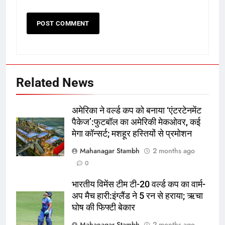
Related News
अमेरिका ने वर्ल्ड कप को बनाया ‘एंटरटेनमेंट
पैकेज’:फुटबॉल का अमेरिकी मेकओवर, कई
मेगा कॉन्सर्ट; मशहूर हस्तियों से प्रमोशन
Mahanagar Stambh
2 months ago
5
0
रूट 4 साल बाद इंग्लैंड की कप्तानी
करेंगे:नाइटक्लब केस के चलते स्टोक्स-
भारतीय विमेंस टीम टी-20 वर्ल्ड कप का वार्म-
अप मैच हारी:इंग्लैंड ने 5 रन से हराया; ऋचा
एटकिंसन दूसरे टेस्ट से बाहर; आर्चर की
क्रिकेट
‎स्पोर्ट्स
घोष की फिफ्टी बेकार
वापसी
Mahanagar Stambh
2 months ago