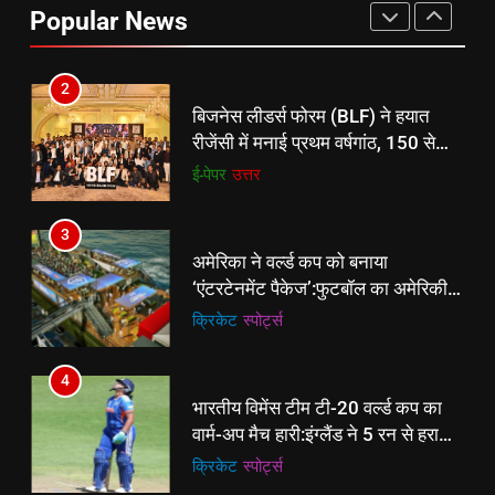
Popular News
बैडमिंटन प्रतियोगिता
ई-पेपर
उत्तर
2
बिजनेस लीडर्स फोरम (BLF) ने हयात
रीजेंसी में मनाई प्रथम वर्षगांठ, 150 से
अधिक उद्योगपति एवं पेशेवर हुए शामिल
ई-पेपर
उत्तर
3
अमेरिका ने वर्ल्ड कप को बनाया
‘एंटरटेनमेंट पैकेज’:फुटबॉल का अमेरिकी
मेकओवर, कई मेगा कॉन्सर्ट; मशहूर हस्तियों
क्रिकेट
‎स्पोर्ट्स
से प्रमोशन
4
भारतीय विमेंस टीम टी-20 वर्ल्ड कप का
वार्म-अप मैच हारी:इंग्लैंड ने 5 रन से हराया;
ऋचा घोष की फिफ्टी बेकार
क्रिकेट
‎स्पोर्ट्स