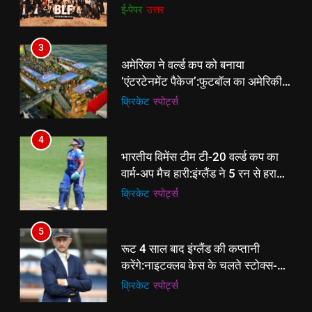
क्रिकेट
‎स्पोर्ट्स
अधिक उद्योगपति एवं पेशेवर हुए शामिल
ई-पेपर
उत्तर
से प्रमोशन
4
3
भारतीय विमेंस टीम टी-20 वर्ल्ड कप का
अमेरिका ने वर्ल्ड कप को बनाया
वार्म-अप मैच हारी:इंग्लैंड ने 5 रन से हराया;
‘एंटरटेनमेंट पैकेज’:फुटबॉल का अमेरिकी
ऋचा घोष की फिफ्टी बेकार
क्रिकेट
‎स्पोर्ट्स
मेकओवर, कई मेगा कॉन्सर्ट; मशहूर हस्तियों
क्रिकेट
‎स्पोर्ट्स
से प्रमोशन
5
4
रूट 4 साल बाद इंग्लैंड की कप्तानी
भारतीय विमेंस टीम टी-20 वर्ल्ड कप का
करेंगे:नाइटक्लब केस के चलते स्टोक्स-
वार्म-अप मैच हारी:इंग्लैंड ने 5 रन से हराया;
एटकिंसन दूसरे टेस्ट से बाहर; आर्चर की
क्रिकेट
‎स्पोर्ट्स
ऋचा घोष की फिफ्टी बेकार
क्रिकेट
‎स्पोर्ट्स
वापसी
6
5
अररिया में ‘जीरो ऑफिस डे’ अभियान
रूट 4 साल बाद इंग्लैंड की कप्तानी
शुरू:उप विकास आयुक्त ने ग्रामीणों से जॉब
करेंगे:नाइटक्लब केस के चलते स्टोक्स-
कार्ड बनाने की अपील, कल भी आयोजन
पूर्व
राज्य
एटकिंसन दूसरे टेस्ट से बाहर; आर्चर की
क्रिकेट
‎स्पोर्ट्स
वापसी