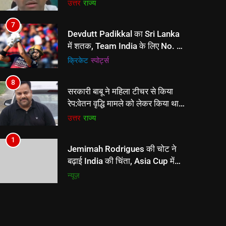
में शतक, Team India के लिए No. 3
का दावा मजबूत
क्रिकेट
‎स्पोर्ट्स
8
सरकारी बाबू ने महिला टीचर से किया
रेप:वेतन वृद्धि मामले को लेकर किया था
संपर्क; घर में घुसकर की गंदी हरकत
उत्तर
राज्य
1
Jemimah Rodrigues की चोट ने
बढ़ाई India की चिंता, Asia Cup में
खेलना संदिग्ध!
न्यूज़
2
The Hundred Women’s: ट्रेंट
रॉकेट्स की लगातार 5वीं जीत,
नॉकआउट के लिए क्वालीफाई करने
न्यूज़
वाली पहली टीम बनी
3
संजय निषाद बोले- राहुल गांधी का छात्र