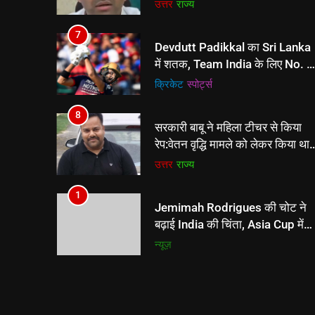
का दावा मजबूत
क्रिकेट
‎स्पोर्ट्स
8
सरकारी बाबू ने महिला टीचर से किया
रेप:वेतन वृद्धि मामले को लेकर किया था
संपर्क; घर में घुसकर की गंदी हरकत
उत्तर
राज्य
1
Jemimah Rodrigues की चोट ने
बढ़ाई India की चिंता, Asia Cup में
खेलना संदिग्ध!
न्यूज़
2
The Hundred Women’s: ट्रेंट
रॉकेट्स की लगातार 5वीं जीत,
नॉकआउट के लिए क्वालीफाई करने
न्यूज़
वाली पहली टीम बनी
3
संजय निषाद बोले- राहुल गांधी का छात्र