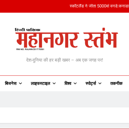
स्कॉटलैंड ने जीता 5000वां वनडे:कनाडा
emia And Blood Cancer: एनीमिया सिर्फ आयरन की कमी नहीं, कुछ मामलों में हो 
emia And Blood Cancer: एनीमिया सिर्फ आयरन की कमी नहीं, कुछ मामलों में हो 
हिमाचल में प्राइवेट बस दुर्घटनाग्रस्त:ड्राइवर-कंडक्टर की मौत, आधिका
anagar Stambh | महानग
स्कॉटलैंड ने जीता 5000वां वनडे:कनाडा
देश-दुनिया की हर बड़ी खबर – अब एक जगह पर!
बिजनेस
लाइफस्टाइल
विश्व
‎स्पोर्ट्स
तकनीक