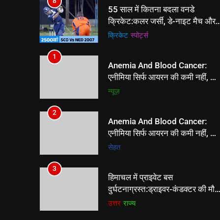
8
55 साल में कितना बदला वनडे
क्रिकेट:कलर जर्सी, डे-नाइट मैच और
सुपर ओवर जैसे नियम बदले; क्या होगा
क्रिकेट
‎स्पोर्ट्स
50 ओवर फॉर्मेट का फ्यूचर
1
Anemia And Blood Cancer:
एनीमिया सिर्फ आयरन की कमी नहीं, कु
मामलों में हो सकता है ब्लड कैंसर का
न्यूज़
संकेत, Haematologica
Research से समझें
2
Anemia And Blood Cancer:
एनीमिया सिर्फ आयरन की कमी नहीं, कु
मामलों में हो सकता है ब्लड कैंसर का
सेहत
संकेत, Haematologica
Research से समझें
3
हिमाचल में प्राइवेट बस
दुर्घटनाग्रस्त:ड्राइवर-कंडक्टर की मौत
आधिकारिक पुष्टि अभी बाकी; मृतकों का
उत्तर
राज्य
बढ़ सकता है आंकड़ा