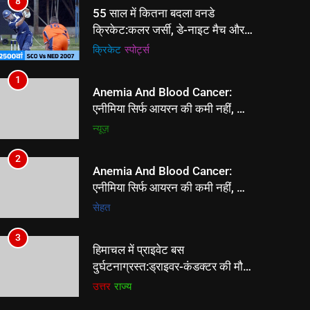
8
55 साल में कितना बदला वनडे
क्रिकेट:कलर जर्सी, डे-नाइट मैच और
सुपर ओवर जैसे नियम बदले; क्या होगा
क्रिकेट
‎स्पोर्ट्स
50 ओवर फॉर्मेट का फ्यूचर
1
Anemia And Blood Cancer:
एनीमिया सिर्फ आयरन की कमी नहीं, कुछ
मामलों में हो सकता है ब्लड कैंसर का
न्यूज़
संकेत, Haematologica
Research से समझें
2
Anemia And Blood Cancer:
एनीमिया सिर्फ आयरन की कमी नहीं, कुछ
मामलों में हो सकता है ब्लड कैंसर का
सेहत
संकेत, Haematologica
Research से समझें
3
हिमाचल में प्राइवेट बस
दुर्घटनाग्रस्त:ड्राइवर-कंडक्टर की मौत,
आधिकारिक पुष्टि अभी बाकी; मृतकों का
उत्तर
राज्य
बढ़ सकता है आंकड़ा