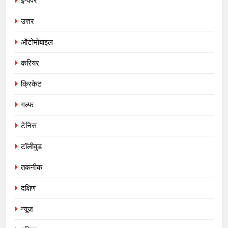
ई-पेपर
उत्तर
ऑटोमोबाइल
करियर
क्रिकेट
गल्फ
टेनिस
टॉलीवुड
तकनीक
दक्षिण
न्यूज़