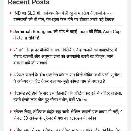
Recent Posts
IND vs SLC XI: वार्म-अप मैच में ही खुली भारतीय गेंदबाजी के बाद
बल्लेबाजी की भी पोल, पंत-ध्रुव फेल होने पर दोबारा उतारे पड़े देवदत्त
Jemimah Rodrigues की चोट ने बढ़ाई India की चिंता, Asia Cup
में खेलना संदिग्ध!
सोनाक्षी सिन्हा पर बीजेपी-सनातन विरोधी एजेंडा चलाने का दावा:पोस्ट में
विराट कोहली और अनुष्का शर्मा को अनफॉलो करने का जिक्र; जानें
वायरल दावे की सच्चाई
अफेयर रूमर्स के बीच एक्ट्रेस कोमल संग दिखे गोविंदा:कभी पत्नी सुनीता
ने अफेयर का हिंट देकर कहा था- मुझे कोमल नाम से नफरत है
रिटायर्ड हर्ट होने के बाद इस खिलाड़ी की एक्टिंग कर रहे थे रवींद्र जडेजा,
हंसते-हंसते लोट-पोट हुए गौतम गंभीर, देखें Video
ट्रेलर रिव्यू: टॉक्सिक:बंदूकें खूब चलीं, लेकिन कहानी एक कदम भी नहीं; 4
मिनट 38 सेकेंड के ट्रेलर में यश का स्टारडम भी फीका
राशिद खान ने रचा इतिहास, छह विकेट झटक आयरिश टीम को किया ढेर,