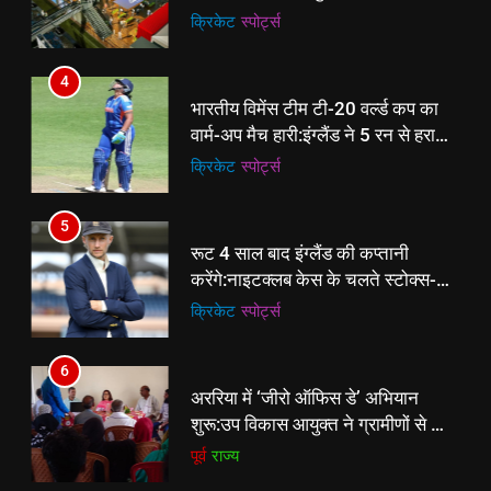
मेकओवर, कई मेगा कॉन्सर्ट; मशहूर हस्तियों
क्रिकेट
‎स्पोर्ट्स
से प्रमोशन
4
भारतीय विमेंस टीम टी-20 वर्ल्ड कप का
वार्म-अप मैच हारी:इंग्लैंड ने 5 रन से हराया;
ऋचा घोष की फिफ्टी बेकार
क्रिकेट
‎स्पोर्ट्स
5
रूट 4 साल बाद इंग्लैंड की कप्तानी
करेंगे:नाइटक्लब केस के चलते स्टोक्स-
एटकिंसन दूसरे टेस्ट से बाहर; आर्चर की
क्रिकेट
‎स्पोर्ट्स
वापसी
6
5
अररिया में ‘जीरो ऑफिस डे’ अभियान
रूट 4 साल बाद इंग्लैंड की कप्तानी
शुरू:उप विकास आयुक्त ने ग्रामीणों से जॉब
करेंगे:नाइटक्लब केस के चलते स्टोक्स-
कार्ड बनाने की अपील, कल भी आयोजन
पूर्व
राज्य
एटकिंसन दूसरे टेस्ट से बाहर; आर्चर की
क्रिकेट
‎स्पोर्ट्स
वापसी