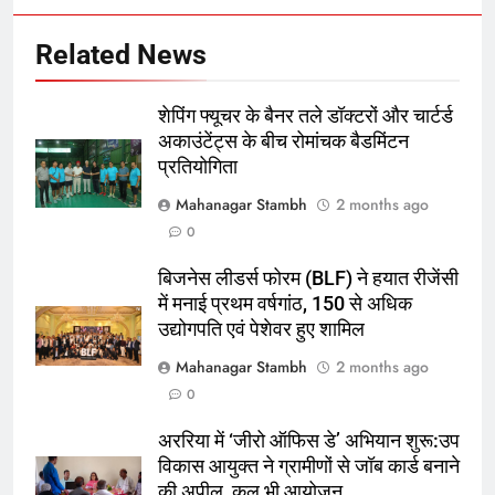
Related News
5
रूट 4 साल बाद इंग्लैंड की कप्तानी
करेंगे:नाइटक्लब केस के चलते स्टोक्स-
शेपिंग फ्यूचर के बैनर तले डॉक्टरों और चार्टर्ड
एटकिंसन दूसरे टेस्ट से बाहर; आर्चर की
क्रिकेट
‎स्पोर्ट्स
अकाउंटेंट्स के बीच रोमांचक बैडमिंटन
वापसी
प्रतियोगिता
6
Mahanagar Stambh
2 months ago
अररिया में ‘जीरो ऑफिस डे’ अभियान
0
शुरू:उप विकास आयुक्त ने ग्रामीणों से जॉब
बिजनेस लीडर्स फोरम (BLF) ने हयात रीजेंसी
कार्ड बनाने की अपील, कल भी आयोजन
पूर्व
राज्य
में मनाई प्रथम वर्षगांठ, 150 से अधिक
उद्योगपति एवं पेशेवर हुए शामिल
7
Mahanagar Stambh
2 months ago
किशनगंज में रेतुआ नदी पर बना डायवर्सन
0
बहा:दर्जनों गांवों का संपर्क टूटा, 12 KM
लंबी दूरी तय कर रहे लोग
पूर्व
राज्य
अररिया में ‘जीरो ऑफिस डे’ अभियान शुरू:उप
विकास आयुक्त ने ग्रामीणों से जॉब कार्ड बनाने
8
की अपील, कल भी आयोजन