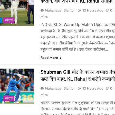
कप्तान, वॉर्म-अप मैच में KL Rahul संभालेंग
Mahanagar Stambh
13 Hours Ago
0
Mins
‎स्पोर्ट्स
IND vs SL XI Warm Up Match Update: भार
श्रीलंका XI के बीच शुरू हुए वॉर्म अप मैच से पहले टीम इं
बड़ा झटका लगा और पहले दिन के खेल से कप्तान शुभम
बाहर हो गए। टीम इंडिया के अनुभवी विकेटकीपर बल्लेब
राहुल को कमान सौंपी गई है। इस दौरान श्रीलंका…
Read More
Shubman Gill चोट के कारण अभ्यास मैच
पहले दिन बाहर, KL Rahul संभालेंगे कप्तानी
Mahanagar Stambh
13 Hours Ago
0
Mins
‎स्पोर्ट्स
भारतीय कप्तान शुभमन गिल शुक्रवार को यहां एसएलसी 
खिलाफ अभ्यास क्रिकेट मैच के पहले दिन मैदान पर नहीं उ
क्योंकि अभ्यास के दौरान उनकी दाहिनी उंगली में चोट लग