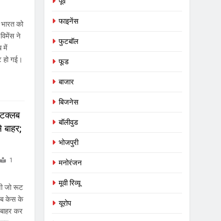
पूर्व
फाइनेंस
ने भारत को
विमेंस ने
फुटबॉल
में
ट हो गई।
फूड
बाजार
बिजनेस
इटक्लब
बॉलीवुड
े बाहर;
भोजपुरी
1
मनोरंजन
मूवी रिव्यू
ानी जो रूट
लब केस के
यूरोप
 बाहर कर