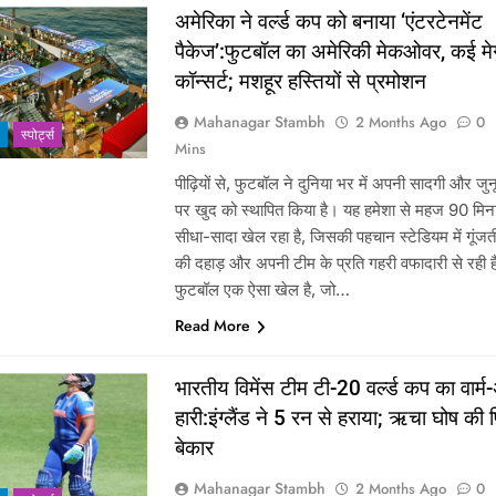
अमेरिका ने वर्ल्ड कप को बनाया ‘एंटरटेनमेंट
पैकेज’:फुटबॉल का अमेरिकी मेकओवर, कई मे
कॉन्सर्ट; मशहूर हस्तियों से प्रमोशन
Mahanagar Stambh
2 Months Ago
0
‎स्पोर्ट्स
Mins
पीढ़ियों से, फुटबॉल ने दुनिया भर में अपनी सादगी और जु
पर खुद को स्थापित किया है। यह हमेशा से महज 90 मि
सीधा-सादा खेल रहा है, जिसकी पहचान स्टेडियम में गूंजती
की दहाड़ और अपनी टीम के प्रति गहरी वफादारी से रही 
फुटबॉल एक ऐसा खेल है, जो…
Read More
भारतीय विमेंस टीम टी-20 वर्ल्ड कप का वार्म
हारी:इंग्लैंड ने 5 रन से हराया; ऋचा घोष की 
बेकार
Mahanagar Stambh
2 Months Ago
0