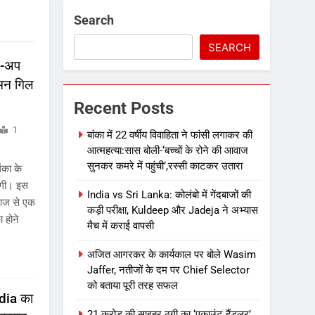
Search
SEARCH
म-अप
भमन गिल
Recent Posts
1
बांका में 22 वर्षीय विवाहिता ने फांसी लगाकर की
आत्महत्या:सास बोली-‘बच्चों के रोने की आवाज
सुनकर कमरे में पहुंची’,रस्सी काटकर उतारा
का के
ोगी। इस
India vs Sri Lanka: कोलंबो में गेंदबाजों की
 आज से एक
कड़ी परीक्षा, Kuldeep और Jadeja ने अभ्यास
 होने
मैच में कराई वापसी
अजित आगरकर के कार्यकाल पर बोले Wasim
Jaffer, नतीजों के दम पर Chief Selector
को बताया पूरी तरह सफल
dia का
21 करोड़ की साइबर ठगी का ‘एकाउंट हैंडलर’