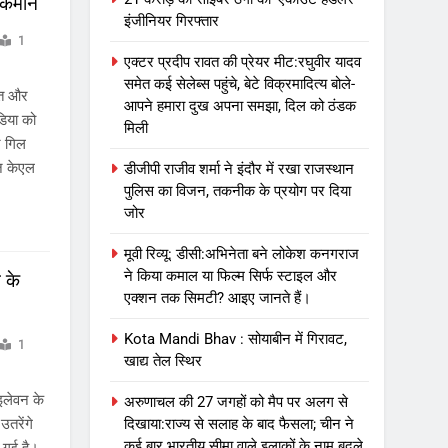
े कमान
इंजीनियर गिरफ्तार
1
एक्टर प्रदीप रावत की प्रेयर मीट:रघुवीर यादव
समेत कई सेलेब्स पहुंचे, बेटे विक्रमादित्य बोले-
त और
आपने हमारा दुख अपना समझा, दिल को ठंडक
डिया को
मिली
न गिल
ाज केएल
डीजीपी राजीव शर्मा ने इंदौर में रखा राजस्थान
पुलिस का विजन, तकनीक के प्रयोग पर दिया
जोर
मूवी रिव्यू: डीसी:अभिनेता बने लोकेश कनगराज
ने किया कमाल या फिल्म सिर्फ स्टाइल और
 के
एक्शन तक सिमटी? आइए जानते हैं।
Kota Mandi Bhav : सोयाबीन में गिरावट,
1
खाद्य तेल स्थिर
इलेवन के
अरुणाचल की 27 जगहों को मैप पर अलग से
तरेंगे
दिखाया:राज्य से सलाह के बाद फैसला; चीन ने
कई बार भारतीय सीमा वाले इलाकों के नाम बदले
 गई है।