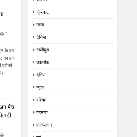
क्रिकेट
गा
गल्फ
1
टेनिस
टॉलीवुड
नून के दम
नट का एक
तकनीक
 दर्शकों
है।
दक्षिण
न्यूज़
पश्चिम
-अप मैच
पहनावा
फिफ्टी
पाकिस्तान
1