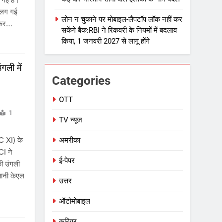
ट लग गई
लोन न चुकाने पर मोबाइल-लैपटॉप लॉक नहीं कर
ी कर…
सकेंगे बैंक:RBI ने रिकवरी के नियमों में बदलाव
किया, 1 जनवरी 2027 से लागू होंगे
गली में
Categories
OTT
1
TV न्यूज
C XI) के
अमरीका
CI ने
ई-पेपर
की उंगली
तानी केएल
उत्तर
ऑटोमोबाइल
करियर