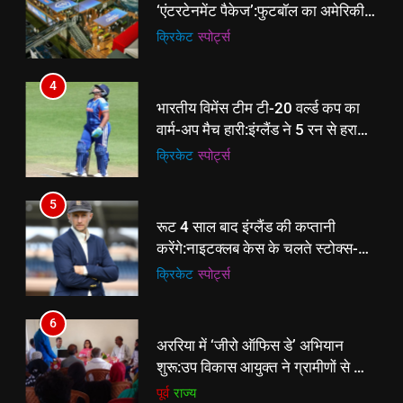
वार्म-अप मैच हारी:इंग्लैंड ने 5 रन से हराया;
‘एंटरटेनमेंट पैकेज’:फुटबॉल का अमेरिकी
ऋचा घोष की फिफ्टी बेकार
क्रिकेट
‎स्पोर्ट्स
मेकओवर, कई मेगा कॉन्सर्ट; मशहूर हस्तियों
क्रिकेट
‎स्पोर्ट्स
से प्रमोशन
5
4
रूट 4 साल बाद इंग्लैंड की कप्तानी
भारतीय विमेंस टीम टी-20 वर्ल्ड कप का
करेंगे:नाइटक्लब केस के चलते स्टोक्स-
वार्म-अप मैच हारी:इंग्लैंड ने 5 रन से हराया;
एटकिंसन दूसरे टेस्ट से बाहर; आर्चर की
क्रिकेट
‎स्पोर्ट्स
ऋचा घोष की फिफ्टी बेकार
क्रिकेट
‎स्पोर्ट्स
वापसी
6
5
अररिया में ‘जीरो ऑफिस डे’ अभियान
रूट 4 साल बाद इंग्लैंड की कप्तानी
शुरू:उप विकास आयुक्त ने ग्रामीणों से जॉब
करेंगे:नाइटक्लब केस के चलते स्टोक्स-
कार्ड बनाने की अपील, कल भी आयोजन
पूर्व
राज्य
एटकिंसन दूसरे टेस्ट से बाहर; आर्चर की
क्रिकेट
‎स्पोर्ट्स
वापसी
7
6
किशनगंज में रेतुआ नदी पर बना डायवर्सन
अररिया में ‘जीरो ऑफिस डे’ अभियान
बहा:दर्जनों गांवों का संपर्क टूटा, 12 KM
शुरू:उप विकास आयुक्त ने ग्रामीणों से जॉब
लंबी दूरी तय कर रहे लोग
पूर्व
राज्य
कार्ड बनाने की अपील, कल भी आयोजन
पूर्व
राज्य