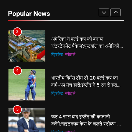
बिजनेस लीडर्स फोरम (BLF) ने हयात
रीजेंसी में मनाई प्रथम वर्षगांठ, 150 से
Popular News
अधिक उद्योगपति एवं पेशेवर हुए शामिल
ई-पेपर
उत्तर
3
अमेरिका ने वर्ल्ड कप को बनाया
‘एंटरटेनमेंट पैकेज’:फुटबॉल का अमेरिकी
मेकओवर, कई मेगा कॉन्सर्ट; मशहूर हस्तियों
क्रिकेट
‎स्पोर्ट्स
से प्रमोशन
4
भारतीय विमेंस टीम टी-20 वर्ल्ड कप का
वार्म-अप मैच हारी:इंग्लैंड ने 5 रन से हराया;
ऋचा घोष की फिफ्टी बेकार
क्रिकेट
‎स्पोर्ट्स
5
रूट 4 साल बाद इंग्लैंड की कप्तानी
करेंगे:नाइटक्लब केस के चलते स्टोक्स-
एटकिंसन दूसरे टेस्ट से बाहर; आर्चर की