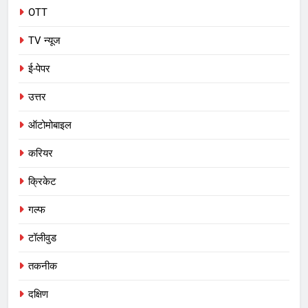
OTT
TV न्यूज
ई-पेपर
उत्तर
ऑटोमोबाइल
करियर
क्रिकेट
गल्फ
टॉलीवुड
तकनीक
दक्षिण