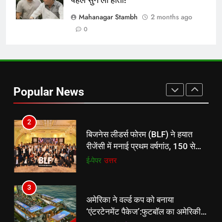
पहले सुन ली होती!
रूट 4 साल बाद इंग्लैंड की कप्तानी
करेंगे:नाइटक्लब केस के चलते स्टोक्स-
Mahanagar Stambh
2 months ago
एटकिंसन दूसरे टेस्ट से बाहर; आर्चर की
न्यूज़
0
वापसी
1
शेपिंग फ्यूचर के बैनर तले डॉक्टरों और
चार्टर्ड अकाउंटेंट्स के बीच रोमांचक
Popular News
बैडमिंटन प्रतियोगिता
ई-पेपर
उत्तर
2
बिजनेस लीडर्स फोरम (BLF) ने हयात
रीजेंसी में मनाई प्रथम वर्षगांठ, 150 से
अधिक उद्योगपति एवं पेशेवर हुए शामिल
ई-पेपर
उत्तर
3
अमेरिका ने वर्ल्ड कप को बनाया
‘एंटरटेनमेंट पैकेज’:फुटबॉल का अमेरिकी