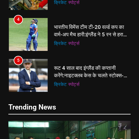
मेकओवर, कई मेगा कॉन्सर्ट; मशहूर हस्तियों
क्रिकेट
‎स्पोर्ट्स
से प्रमोशन
4
भारतीय विमेंस टीम टी-20 वर्ल्ड कप का
वार्म-अप मैच हारी:इंग्लैंड ने 5 रन से हराया;
ऋचा घोष की फिफ्टी बेकार
क्रिकेट
‎स्पोर्ट्स
5
रूट 4 साल बाद इंग्लैंड की कप्तानी
करेंगे:नाइटक्लब केस के चलते स्टोक्स-
एटकिंसन दूसरे टेस्ट से बाहर; आर्चर की
क्रिकेट
‎स्पोर्ट्स
वापसी
6
5
Trending News
अररिया में ‘जीरो ऑफिस डे’ अभियान
रूट 4 साल बाद इंग्लैंड की कप्तानी
शुरू:उप विकास आयुक्त ने ग्रामीणों से जॉब
करेंगे:नाइटक्लब केस के चलते स्टोक्स-
कार्ड बनाने की अपील, कल भी आयोजन
पूर्व
राज्य
एटकिंसन दूसरे टेस्ट से बाहर; आर्चर की
क्रिकेट
‎स्पोर्ट्स
वापसी