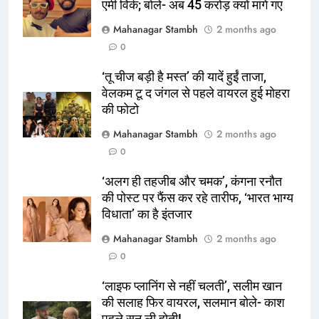
एमी विर्क; बोले- अब 45 करोड़ क्यों मांगे गए
5
Mahanagar Stambh
2 months ago
रूट 4 साल बाद इंग्लैंड की कप्तानी
0
करेंगे:नाइटक्लब केस के चलते स्टोक्स-
‘तू चीज बड़ी है मस्त’ की यादें हुईं ताजा,
एटकिंसन दूसरे टेस्ट से बाहर; आर्चर की
क्रिकेट
‎स्पोर्ट्स
वेलकम टू द जंगल से पहले वायरल हुई मोहरा
वापसी
की फोटो
6
Mahanagar Stambh
2 months ago
अररिया में ‘जीरो ऑफिस डे’ अभियान
0
शुरू:उप विकास आयुक्त ने ग्रामीणों से जॉब
कार्ड बनाने की अपील, कल भी आयोजन
पूर्व
राज्य
‘अलग ही तहजीब और चमक’, कंगना रनौत
की पोस्ट पर फैंस कर रहे तारीफ, ‘भारत भाग्य
7
विधाता’ का है इंतजार
किशनगंज में रेतुआ नदी पर बना डायवर्सन
Mahanagar Stambh
2 months ago
बहा:दर्जनों गांवों का संपर्क टूटा, 12 KM
0
लंबी दूरी तय कर रहे लोग
पूर्व
राज्य
‘लाइफ प्लानिंग से नहीं चलती’, सलीम खान
की सलाह फिर वायरल, सलमान बोले- काश
8