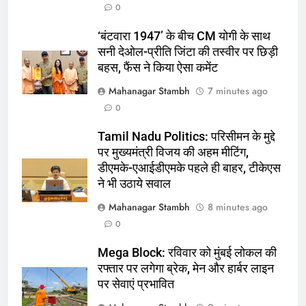
0
7
‘बंटवारा 1947’ के बीच CM योगी के साथ
“AIIMS से भी बेहतर मेडिकल संस्थान
सनी देओल-प्रीति जिंटा की तस्वीर पर छिड़ी
जेवर में स्थापित कराने की तैयारी, जेवर
बहस, फैंस ने किया ऐसा कमेंट
विधायक धीरेंद्र सिंह ने कसी कमर”
ऑटोमोबाइल
तकनीक
Mahanagar Stambh
7 minutes ago
0
8
Mathura Janmabhoomi विवाद में
Tamil Nadu Politics: परिसीमन के मुद्दे
दोनों पक्षों की बात नहीं बनी, 18 अगस्त को
पर मुख्यमंत्री विजय की अहम मीटिंग,
फिर होगी वार्ता
ऑटोमोबाइल
तकनीक
डीएमके-एआईडीएमके पहले ही बाहर, टीकेएस
ने भी उठाये सवाल
1
Mahanagar Stambh
8 minutes ago
पूजा सामग्री फेंकने पर अर्जुन अवॉर्डी
0
ACP को कोर्ट नोटिस:अतिक्रमण हटाने
के दौरान गिराईं थीं मूर्तियां; दिनेश कुमार
न्यूज़
Mega Block: रविवार को मुंबई लोकल की
बोले-मुझे नहीं पता कब फेंकी सामग्री
रफ्तार पर लगेगा ब्रेक, मेन और हार्बर लाइन
पर सेवाएं प्रभावित
2