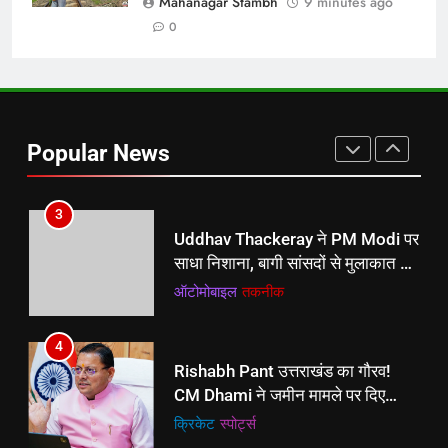
Mahanagar Stambh
9 minutes ago
Abhishek Banerjee पहुंचे Supreme
Court, कलकत्ता HC के विदेश जाने की
0
अनुमति न देने के आदेश को दी चुनौती
ऑटोमोबाइल
तकनीक
3
Uddhav Thackeray ने PM Modi पर
Popular News
साधा निशाना, बागी सांसदों से मुलाकात पर
उठाए सवाल
ऑटोमोबाइल
तकनीक
4
Rishabh Pant उत्तराखंड का गौरव!
CM Dhami ने जमीन मामले पर दिए
अधिकारियों को निर्देश
क्रिकेट
‎स्पोर्ट्स
5
Mathura Janmabhoomi विवाद में
दोनों पक्षों की बात नहीं बनी, 18 अगस्त को
फिर होगी वार्ता