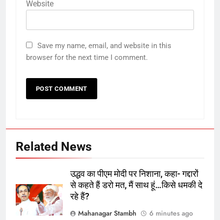
Website
Save my name, email, and website in this
browser for the next time I comment.
5
Mathura Janmabhoomi विवाद में
दोनों पक्षों की बात नहीं बनी, 18 अगस्त को
फिर होगी वार्ता
ऑटोमोबाइल
तकनीक
Related News
6
उद्धव का पीएम मोदी पर निशाना, कहा- गद्दारों
IPL 2027 पर ऑस्ट्रेलिया के Head
से कहते हैं डरो मत, मैं साथ हूं…किसे धमकी दे
Coach का ‘प्लान’: Test Players की
रहे हैं?
उपलब्धता पर गहरा सस्पेंस!
क्रिकेट
‎स्पोर्ट्स
Mahanagar Stambh
6 minutes ago