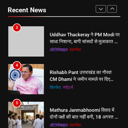
CM Dhami ने जमीन मामले पर दिए
अधिकारियों को निर्देश
क्रिकेट
‎स्पोर्ट्स
Recent News
3
Uddhav Thackeray ने PM Modi पर
5
साधा निशाना, बागी सांसदों से मुलाकात पर
Mathura Janmabhoomi विवाद में
उठाए सवाल
ऑटोमोबाइल
तकनीक
दोनों पक्षों की बात नहीं बनी, 18 अगस्त को
फिर होगी वार्ता
ऑटोमोबाइल
तकनीक
4
Rishabh Pant उत्तराखंड का गौरव!
6
CM Dhami ने जमीन मामले पर दिए
IPL 2027 पर ऑस्ट्रेलिया के Head
अधिकारियों को निर्देश
क्रिकेट
‎स्पोर्ट्स
Coach का ‘प्लान’: Test Players की
उपलब्धता पर गहरा सस्पेंस!
क्रिकेट
‎स्पोर्ट्स
5
Mathura Janmabhoomi विवाद में
7
दोनों पक्षों की बात नहीं बनी, 18 अगस्त को
“AIIMS से भी बेहतर मेडिकल संस्थान
फिर होगी वार्ता
ऑटोमोबाइल
तकनीक
जेवर में स्थापित कराने की तैयारी, जेवर
विधायक धीरेंद्र सिंह ने कसी कमर”
ऑटोमोबाइल
तकनीक
6