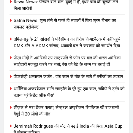
Rewa News: परिवार वाले बोले ‘दुबई में है’, इधर चाय की चुस्की लेते
मिला आरोपी
Satna News: शुरू होने से पहले ही सवालों में घिरा श्रम विभाग का
पायलट प्रोजेक्ट
तमिलनाडु के 21 सांसदों ने परिसीमन का विरोध किया:बैठक में नहीं पहुंचे
DMK और AIADMK सांसद; अकाली दल ने सरकार को समर्थन दिया
पीएम मोदी ने अमेरिकी उप-राष्ट्रपति से फोन पर बात की:भारत-अमेरिका
साझेदारी मजबूत करने पर चर्चा; वेंस को बेटे के जन्म पर बधाई दी
पीपरछेड़ी अस्पताल जर्जर : पांच साल से मौत के साये में मरीजों का उपचार
आर्मेनिया-अजरबैजान शांति समझौते के पूरे हुए एक साल, रुबियो ने ट्रंप को
बताया ‘प्रेसिडेंट ऑफ पीस’
डीज़ल से भरा टैंकर पलटा, सेन्ट्रल अफ्रीकन रिपब्लिक की राजधानी
बैंगुई में 20 लोगों की मौत
Jemimah Rodrigues की चोट ने बढ़ाई India की चिंता, Asia Cup
में खेलना संदिग्ध!