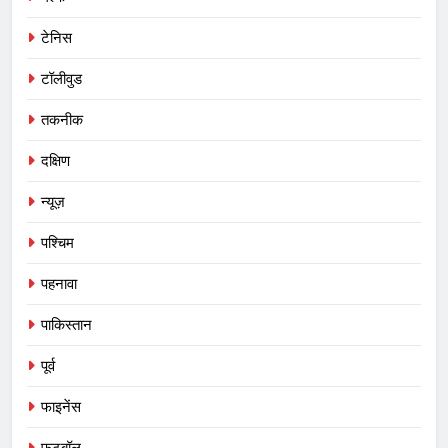
टेनिस
टॉलीवुड
तकनीक
दक्षिण
न्यूज़
पश्चिम
पहनावा
पाकिस्तान
पूर्व
5
फाइनेंस
तमिलनाडु के 21 सांसदों ने परिसीमन का
विरोध किया:बैठक में नहीं पहुंचे DMK और