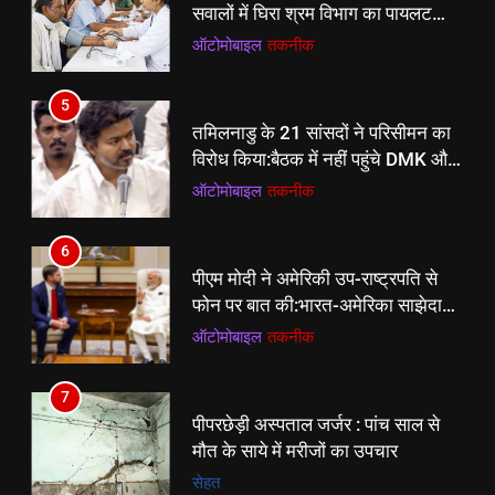
सवालों में घिरा श्रम विभाग का पायलट
प्रोजेक्ट
ऑटोमोबाइल
तकनीक
5
तमिलनाडु के 21 सांसदों ने परिसीमन का
विरोध किया:बैठक में नहीं पहुंचे DMK और
AIADMK सांसद; अकाली दल ने सरकार
ऑटोमोबाइल
तकनीक
को समर्थन दिया
6
5
पीएम मोदी ने अमेरिकी उप-राष्ट्रपति से
तमिलनाडु के 21 सांसदों ने परिसीमन का
फोन पर बात की:भारत-अमेरिका साझेदारी
विरोध किया:बैठक में नहीं पहुंचे DMK और
मजबूत करने पर चर्चा; वेंस को बेटे के जन्म
ऑटोमोबाइल
तकनीक
AIADMK सांसद; अकाली दल ने सरकार
ऑटोमोबाइल
तकनीक
पर बधाई दी
को समर्थन दिया
7
6
पीपरछेड़ी अस्पताल जर्जर : पांच साल से
पीएम मोदी ने अमेरिकी उप-राष्ट्रपति से
मौत के साये में मरीजों का उपचार
फोन पर बात की:भारत-अमेरिका साझेदारी
सेहत
मजबूत करने पर चर्चा; वेंस को बेटे के जन्म