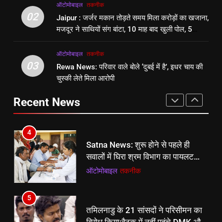
2
ऑटोमोबाइल
तकनीक
Rewa News: परिवार वाले बोले ‘दुबई में
Jaipur : जर्जर मकान तोड़ते समय मिला
02
Jaipur : जर्जर मकान तोड़ते समय मिला करोड़ों का खजाना,
है’, इधर चाय की चुस्की लेते मिला आरोपी
करोड़ों का खजाना, मजदूर ने साथियों संग
मजदूर ने साथियों संग बांटा, 10 माह बाद खुली पोल, 5
ऑटोमोबाइल
तकनीक
बांटा, 10 माह बाद खुली पोल, 5 गिरफ्तार
ऑटोमोबाइल
तकनीक
गिरफ्तार
ऑटोमोबाइल
तकनीक
4
03
Rewa News: परिवार वाले बोले ‘दुबई में है’, इधर चाय की
3
Satna News: शुरू होने से पहले ही
चुस्की लेते मिला आरोपी
Rewa News: परिवार वाले बोले ‘दुबई में
सवालों में घिरा श्रम विभाग का पायलट
है’, इधर चाय की चुस्की लेते मिला आरोपी
प्रोजेक्ट
ऑटोमोबाइल
तकनीक
Recent News
ऑटोमोबाइल
तकनीक
5
4
तमिलनाडु के 21 सांसदों ने परिसीमन का
Satna News: शुरू होने से पहले ही
विरोध किया:बैठक में नहीं पहुंचे DMK और
सवालों में घिरा श्रम विभाग का पायलट
AIADMK सांसद; अकाली दल ने सरकार
ऑटोमोबाइल
तकनीक
प्रोजेक्ट
ऑटोमोबाइल
तकनीक
को समर्थन दिया
6
5
पीएम मोदी ने अमेरिकी उप-राष्ट्रपति से
तमिलनाडु के 21 सांसदों ने परिसीमन का
फोन पर बात की:भारत-अमेरिका साझेदारी