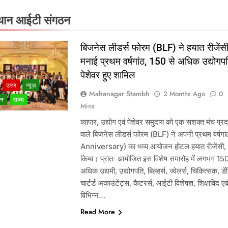
थान आईटी संगठन
बिजनेस लीडर्स फोरम (BLF) ने हयात रीजेंसी 
मनाई प्रथम वर्षगांठ, 150 से अधिक उद्योगपत
पेशेवर हुए शामिल
उत्तर
न्यूज़
Mahanagar Stambh
2 Months Ago
0
ान
राज्य
Mins
व्यापार, उद्योग एवं पेशेवर समुदाय को एक सशक्त मंच प्र
वाले बिजनेस लीडर्स फोरम (BLF) ने अपनी प्रथम वर्षगां
Anniversary) का भव्य आयोजन होटल हयात रीजेंसी, ज
किया। प्रातः आयोजित इस विशेष समारोह में लगभग 150
अधिक उद्यमी, उद्योगपति, बिल्डर्स, ज्वेलर्स, चिकित्सक, डें
चार्टर्ड अकाउंटेंट्स, कैटरर्स, आईटी विशेषज्ञ, शिक्षाविद एव
विभिन्न…
Read More