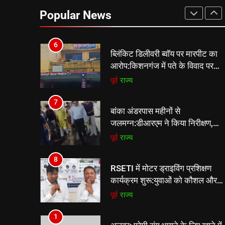
कार्यक्रम शुरू:युवाओं को कौशल और
Popular News
स्वरोजगार से जोड़ने की पहल
पूर्व
राज्य
6
ब्लिंकिट डिलीवरी ब्वॉय पर मारपीट का
आरोप:किशनगंज में पते के विवाद पर
युवक को रॉड से पीटा, FIR दर्ज
पूर्व
राज्य
7
बांका अंडरपास महीनों से
जलमग्न:डीआरएम ने किया निरीक्षण,
ग्रामीण बोले-पैदल यात्रियों और बाइक
पूर्व
राज्य
सवारों को आवागमन में दिक्कत
8
RSETI में मोटर ड्राइविंग प्रशिक्षण
कार्यक्रम शुरू:युवाओं को कौशल और
स्वरोजगार से जोड़ने की पहल
पूर्व
राज्य
1