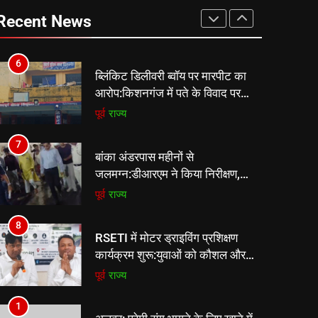
कार्यक्रम शुरू:युवाओं को कौशल और
Recent News
स्वरोजगार से जोड़ने की पहल
पूर्व
राज्य
6
ब्लिंकिट डिलीवरी ब्वॉय पर मारपीट का
आरोप:किशनगंज में पते के विवाद पर
युवक को रॉड से पीटा, FIR दर्ज
पूर्व
राज्य
7
बांका अंडरपास महीनों से
जलमग्न:डीआरएम ने किया निरीक्षण,
ग्रामीण बोले-पैदल यात्रियों और बाइक
पूर्व
राज्य
सवारों को आवागमन में दिक्कत
8
RSETI में मोटर ड्राइविंग प्रशिक्षण
कार्यक्रम शुरू:युवाओं को कौशल और
स्वरोजगार से जोड़ने की पहल
पूर्व
राज्य
1