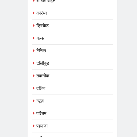
ऑटोमोबाइल
करियर
क्रिकेट
गल्फ
टेनिस
टॉलीवुड
तकनीक
दक्षिण
न्यूज़
पश्चिम
5
पहनावा
RSETI में मोटर ड्राइविंग प्रशिक्षण