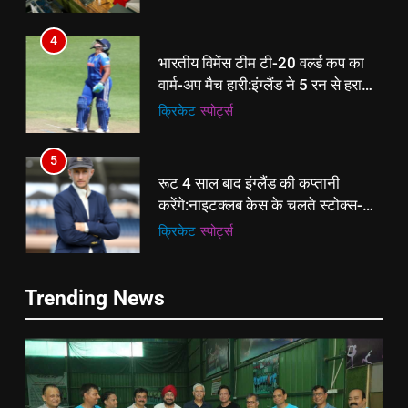
से प्रमोशन
4
भारतीय विमेंस टीम टी-20 वर्ल्ड कप का
वार्म-अप मैच हारी:इंग्लैंड ने 5 रन से हराया;
ऋचा घोष की फिफ्टी बेकार
क्रिकेट
‎स्पोर्ट्स
5
रूट 4 साल बाद इंग्लैंड की कप्तानी
करेंगे:नाइटक्लब केस के चलते स्टोक्स-
एटकिंसन दूसरे टेस्ट से बाहर; आर्चर की
क्रिकेट
‎स्पोर्ट्स
वापसी
6
5
Trending News
अररिया में ‘जीरो ऑफिस डे’ अभियान
रूट 4 साल बाद इंग्लैंड की कप्तानी
शुरू:उप विकास आयुक्त ने ग्रामीणों से जॉब
करेंगे:नाइटक्लब केस के चलते स्टोक्स-
कार्ड बनाने की अपील, कल भी आयोजन
पूर्व
राज्य
एटकिंसन दूसरे टेस्ट से बाहर; आर्चर की
क्रिकेट
‎स्पोर्ट्स
वापसी
7