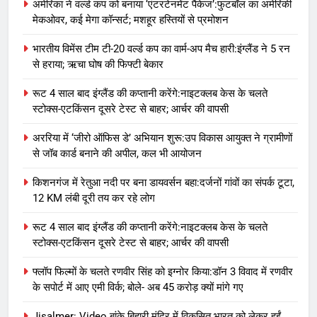
अमेरिका ने वर्ल्ड कप को बनाया ‘एंटरटेनमेंट पैकेज’:फुटबॉल का अमेरिकी
मेकओवर, कई मेगा कॉन्सर्ट; मशहूर हस्तियों से प्रमोशन
भारतीय विमेंस टीम टी-20 वर्ल्ड कप का वार्म-अप मैच हारी:इंग्लैंड ने 5 रन
से हराया; ऋचा घोष की फिफ्टी बेकार
रूट 4 साल बाद इंग्लैंड की कप्तानी करेंगे:नाइटक्लब केस के चलते
स्टोक्स-एटकिंसन दूसरे टेस्ट से बाहर; आर्चर की वापसी
अररिया में ‘जीरो ऑफिस डे’ अभियान शुरू:उप विकास आयुक्त ने ग्रामीणों
से जॉब कार्ड बनाने की अपील, कल भी आयोजन
किशनगंज में रेतुआ नदी पर बना डायवर्सन बहा:दर्जनों गांवों का संपर्क टूटा,
12 KM लंबी दूरी तय कर रहे लोग
रूट 4 साल बाद इंग्लैंड की कप्तानी करेंगे:नाइटक्लब केस के चलते
स्टोक्स-एटकिंसन दूसरे टेस्ट से बाहर; आर्चर की वापसी
फ्लॉप फिल्मों के चलते रणवीर सिंह को इग्नोर किया:डॉन 3 विवाद में रणवीर
के सपोर्ट में आए एमी विर्क; बोले- अब 45 करोड़ क्यों मांगे गए
Jisalmer: Video बांके बिहारी मंदिर में विकसित भारत को लेकर हुईं