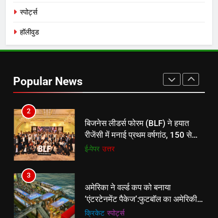
करेंगे:नाइटक्लब केस के चलते स्टोक्स-
‎स्पोर्ट्स
एटकिंसन दूसरे टेस्ट से बाहर; आर्चर की
न्यूज़
वापसी
हॉलीवुड
1
शेपिंग फ्यूचर के बैनर तले डॉक्टरों और
चार्टर्ड अकाउंटेंट्स के बीच रोमांचक
Popular News
बैडमिंटन प्रतियोगिता
ई-पेपर
उत्तर
2
बिजनेस लीडर्स फोरम (BLF) ने हयात
रीजेंसी में मनाई प्रथम वर्षगांठ, 150 से
अधिक उद्योगपति एवं पेशेवर हुए शामिल
ई-पेपर
उत्तर
3
अमेरिका ने वर्ल्ड कप को बनाया
‘एंटरटेनमेंट पैकेज’:फुटबॉल का अमेरिकी
मेकओवर, कई मेगा कॉन्सर्ट; मशहूर हस्तियों
क्रिकेट
‎स्पोर्ट्स