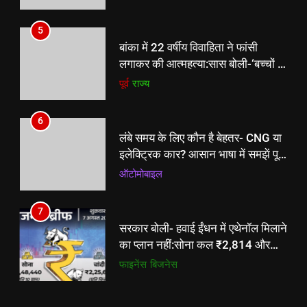
पहुंची’,रस्सी काटकर उतारा
5
बांका में 22 वर्षीय विवाहिता ने फांसी
लगाकर की आत्महत्या:सास बोली-‘बच्चों के
रोने की आवाज सुनकर कमरे में
पूर्व
राज्य
पहुंची’,रस्सी काटकर उतारा
6
5
लंबे समय के लिए कौन है बेहतर- CNG या
बांका में 22 वर्षीय विवाहिता ने फांसी
इलेक्ट्रिक कार? आसान भाषा में समझें पूरा
लगाकर की आत्महत्या:सास बोली-‘बच्चों के
कैलकुलेशन
ऑटोमोबाइल
रोने की आवाज सुनकर कमरे में
पूर्व
राज्य
पहुंची’,रस्सी काटकर उतारा
7
6
सरकार बोली- हवाई ईंधन में एथेनॉल मिलाने
लंबे समय के लिए कौन है बेहतर- CNG या
का प्लान नहीं:सोना कल ₹2,814 और
इलेक्ट्रिक कार? आसान भाषा में समझें पूरा
चांदी ₹1,112 महंगी हुई, रेडमी नोट 17
फाइनेंस
बिजनेस
कैलकुलेशन
ऑटोमोबाइल
स्मार्टफोन लॉन्च
8