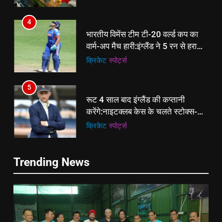
से प्रमोशन
4
भारतीय विमेंस टीम टी-20 वर्ल्ड कप का
वार्म-अप मैच हारी:इंग्लैंड ने 5 रन से हराया;
ऋचा घोष की फिफ्टी बेकार
क्रिकेट
‎स्पोर्ट्स
5
रूट 4 साल बाद इंग्लैंड की कप्तानी
करेंगे:नाइटक्लब केस के चलते स्टोक्स-
एटकिंसन दूसरे टेस्ट से बाहर; आर्चर की
क्रिकेट
‎स्पोर्ट्स
वापसी
6
5
Trending News
अररिया में ‘जीरो ऑफिस डे’ अभियान
रूट 4 साल बाद इंग्लैंड की कप्तानी
शुरू:उप विकास आयुक्त ने ग्रामीणों से जॉब
करेंगे:नाइटक्लब केस के चलते स्टोक्स-
कार्ड बनाने की अपील, कल भी आयोजन
पूर्व
राज्य
एटकिंसन दूसरे टेस्ट से बाहर; आर्चर की
क्रिकेट
‎स्पोर्ट्स
वापसी
7