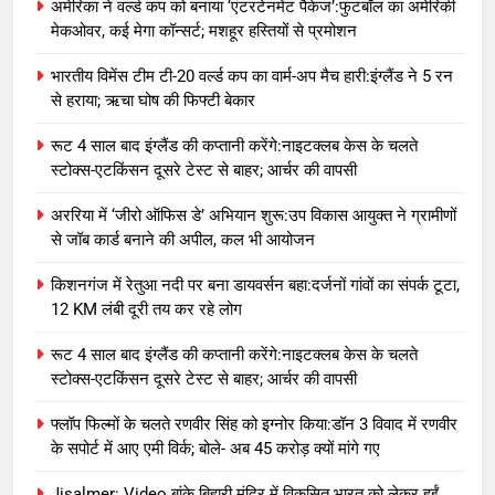
अमेरिका ने वर्ल्ड कप को बनाया ‘एंटरटेनमेंट पैकेज’:फुटबॉल का अमेरिकी
मेकओवर, कई मेगा कॉन्सर्ट; मशहूर हस्तियों से प्रमोशन
भारतीय विमेंस टीम टी-20 वर्ल्ड कप का वार्म-अप मैच हारी:इंग्लैंड ने 5 रन
से हराया; ऋचा घोष की फिफ्टी बेकार
रूट 4 साल बाद इंग्लैंड की कप्तानी करेंगे:नाइटक्लब केस के चलते
स्टोक्स-एटकिंसन दूसरे टेस्ट से बाहर; आर्चर की वापसी
अररिया में ‘जीरो ऑफिस डे’ अभियान शुरू:उप विकास आयुक्त ने ग्रामीणों
से जॉब कार्ड बनाने की अपील, कल भी आयोजन
किशनगंज में रेतुआ नदी पर बना डायवर्सन बहा:दर्जनों गांवों का संपर्क टूटा,
12 KM लंबी दूरी तय कर रहे लोग
रूट 4 साल बाद इंग्लैंड की कप्तानी करेंगे:नाइटक्लब केस के चलते
स्टोक्स-एटकिंसन दूसरे टेस्ट से बाहर; आर्चर की वापसी
फ्लॉप फिल्मों के चलते रणवीर सिंह को इग्नोर किया:डॉन 3 विवाद में रणवीर
के सपोर्ट में आए एमी विर्क; बोले- अब 45 करोड़ क्यों मांगे गए
Jisalmer: Video बांके बिहारी मंदिर में विकसित भारत को लेकर हुईं