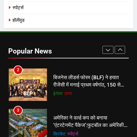
करेंगे:नाइटक्लब केस के चलते स्टोक्स-
‎स्पोर्ट्स
एटकिंसन दूसरे टेस्ट से बाहर; आर्चर की
न्यूज़
वापसी
हॉलीवुड
1
शेपिंग फ्यूचर के बैनर तले डॉक्टरों और
चार्टर्ड अकाउंटेंट्स के बीच रोमांचक
Popular News
बैडमिंटन प्रतियोगिता
ई-पेपर
उत्तर
2
बिजनेस लीडर्स फोरम (BLF) ने हयात
रीजेंसी में मनाई प्रथम वर्षगांठ, 150 से
अधिक उद्योगपति एवं पेशेवर हुए शामिल
ई-पेपर
उत्तर
3
अमेरिका ने वर्ल्ड कप को बनाया
‘एंटरटेनमेंट पैकेज’:फुटबॉल का अमेरिकी
मेकओवर, कई मेगा कॉन्सर्ट; मशहूर हस्तियों
क्रिकेट
‎स्पोर्ट्स