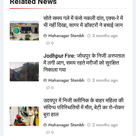
Related News
सोते समय गले में फंसे नकली दांत, एक्स-रे में
भी नहीं दिखा, सागर में डॉक्टरों ने बचाई जान
5
Mahanagar Stambh
2 months ago
रूट 4 साल बाद इंग्लैंड की कप्तानी
0
करेंगे:नाइटक्लब केस के चलते स्टोक्स-
एटकिंसन दूसरे टेस्ट से बाहर; आर्चर की
Jodhpur Fire: जोधपुर के निजी अस्पताल
क्रिकेट
‎स्पोर्ट्स
वापसी
में लगी आग, समय रहते मरीजों को सुरक्षित
निकाला गया
6
Mahanagar Stambh
2 months ago
अररिया में ‘जीरो ऑफिस डे’ अभियान
शुरू:उप विकास आयुक्त ने ग्रामीणों से जॉब
0
कार्ड बनाने की अपील, कल भी आयोजन
पूर्व
राज्य
उदयपुर में निजी क्लीनिक के बाहर महिला की
संदिग्ध परिस्थितियों में मौत, बेटी का रो-रोकर
7
बुरा हाल
किशनगंज में रेतुआ नदी पर बना डायवर्सन
Mahanagar Stambh
2 months ago
बहा:दर्जनों गांवों का संपर्क टूटा, 12 KM
0
लंबी दूरी तय कर रहे लोग