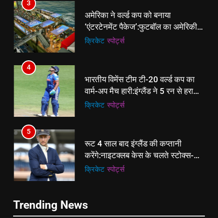
3
अमेरिका ने वर्ल्ड कप को बनाया
‘एंटरटेनमेंट पैकेज’:फुटबॉल का अमेरिकी
मेकओवर, कई मेगा कॉन्सर्ट; मशहूर हस्तियों
क्रिकेट
‎स्पोर्ट्स
से प्रमोशन
4
भारतीय विमेंस टीम टी-20 वर्ल्ड कप का
वार्म-अप मैच हारी:इंग्लैंड ने 5 रन से हराया;
ऋचा घोष की फिफ्टी बेकार
क्रिकेट
‎स्पोर्ट्स
5
रूट 4 साल बाद इंग्लैंड की कप्तानी
करेंगे:नाइटक्लब केस के चलते स्टोक्स-
एटकिंसन दूसरे टेस्ट से बाहर; आर्चर की
क्रिकेट
‎स्पोर्ट्स
वापसी
6
5
Trending News
अररिया में ‘जीरो ऑफिस डे’ अभियान
रूट 4 साल बाद इंग्लैंड की कप्तानी