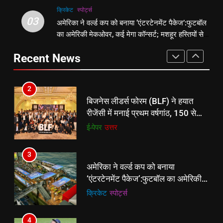
वापसी
क्रिकेट
‎स्पोर्ट्स
2
03
अमेरिका ने वर्ल्ड कप को बनाया ‘एंटरटेनमेंट पैकेज’:फुटबॉल
1
बिजनेस लीडर्स फोरम (BLF) ने हयात
का अमेरिकी मेकओवर, कई मेगा कॉन्सर्ट; मशहूर हस्तियों से
शेपिंग फ्यूचर के बैनर तले डॉक्टरों और
रीजेंसी में मनाई प्रथम वर्षगांठ, 150 से
प्रमोशन
चार्टर्ड अकाउंटेंट्स के बीच रोमांचक
अधिक उद्योगपति एवं पेशेवर हुए शामिल
ई-पेपर
उत्तर
Recent News
बैडमिंटन प्रतियोगिता
ई-पेपर
उत्तर
3
2
अमेरिका ने वर्ल्ड कप को बनाया
बिजनेस लीडर्स फोरम (BLF) ने हयात
‘एंटरटेनमेंट पैकेज’:फुटबॉल का अमेरिकी
रीजेंसी में मनाई प्रथम वर्षगांठ, 150 से
मेकओवर, कई मेगा कॉन्सर्ट; मशहूर हस्तियों
क्रिकेट
‎स्पोर्ट्स
अधिक उद्योगपति एवं पेशेवर हुए शामिल
ई-पेपर
उत्तर
से प्रमोशन
4
3
भारतीय विमेंस टीम टी-20 वर्ल्ड कप का
अमेरिका ने वर्ल्ड कप को बनाया
वार्म-अप मैच हारी:इंग्लैंड ने 5 रन से हराया;
‘एंटरटेनमेंट पैकेज’:फुटबॉल का अमेरिकी
ऋचा घोष की फिफ्टी बेकार
क्रिकेट
‎स्पोर्ट्स
मेकओवर, कई मेगा कॉन्सर्ट; मशहूर हस्तियों
क्रिकेट
‎स्पोर्ट्स
से प्रमोशन
5
4