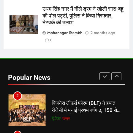
पूर्व
राज्य
उधम सिंह नगर में नीले ड्रम ने खोली सास-बहू
की पोल पट्टी, पुलिस ने किया गिरफ्तार,
8
नेटवर्क की तलाश
रूट 4 साल बाद इंग्लैंड की कप्तानी
करेंगे:नाइटक्लब केस के चलते स्टोक्स-
Mahanagar Stambh
2 months ago
एटकिंसन दूसरे टेस्ट से बाहर; आर्चर की
न्यूज़
0
वापसी
1
शेपिंग फ्यूचर के बैनर तले डॉक्टरों और
चार्टर्ड अकाउंटेंट्स के बीच रोमांचक
Popular News
बैडमिंटन प्रतियोगिता
ई-पेपर
उत्तर
2
बिजनेस लीडर्स फोरम (BLF) ने हयात
रीजेंसी में मनाई प्रथम वर्षगांठ, 150 से
अधिक उद्योगपति एवं पेशेवर हुए शामिल
ई-पेपर
उत्तर