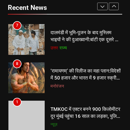
है प्रचंड’ गाकर बढ़ाया हौसला
रहा है:विरोध करने वालों की पोस्ट तक
मिठाई, बोले – दालमंडी से टले ये दुःख के
उत्तर
राज्य
Recent News
सोशल मीडिया से हटाईं जा रही हैं
ऑटोमोबाइल
तकनीक
दिन, जल्द बने नया बाजार
8
7
‘रामायणम्’ की रिलीज का महा प्लान:विदेशों
दालमंडी में भूमि-पूजन के बाद मुस्लिम
में 50 हजार और भारत में 9 हजार स्क्रीन
भाइयों ने की दुआख्वानी:बांटी एक दूसरे को
पर होगी रिलीज
मनोरंजन
मिठाई, बोले – दालमंडी से टले ये दुःख के
उत्तर
राज्य
दिन, जल्द बने नया बाजार
8
‘रामायणम्’ की रिलीज का महा प्लान:विदेशों
में 50 हजार और भारत में 9 हजार स्क्रीन
पर होगी रिलीज
मनोरंजन
1
TMKOC में एक्टर बनने 900 किलोमीटर
दूर मुंबई पहुंचा 16 साल का लड़का, पुलिस
ने फिल्म सिटी से पकड़ा
न्यूज़