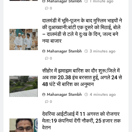
Mahanagar Stambh
1 minute ago
2
0
वेणुगोपाल बोले-कांग्रेसी ऐसे बयान न दें,
जिससे बीजेपी खुश हो:थरूर ने राहुल के
दालमंडी में भूमि-पूजन के बाद मुस्लिम भाइयों ने
की दुआख्वानी:बांटी एक दूसरे को मिठाई, बोले
छात्रों की गूंज कार्यक्रम पर कहा था- ये
ऑटोमोबाइल
तकनीक
– दालमंडी से टले ये दुःख के दिन, जल्द बने
असर नहीं डाल सका
नया बाजार
3
Mahanagar Stambh
3 minutes ago
झारखंड छात्र आंदोलन को सपोर्ट करने
0
पहुंचे पीयूष मिश्रा:बोले- छात्रों की आंखों में
दर्द देखा तो आ गया; ‘आरंभ है प्रचंड’
मनोरंजन
सीहोर में झमाझम बारिश का दौर शुरू:जिले में
गाकर बढ़ाया हौसला
अब तक 20.38 इंच बरसात हुई, अगले 24 से
4
48 घंटे भी बारिश का अनुमान
छात्र बोला- प्रभारी हेडमास्टर ने टॉयलेट
Mahanagar Stambh
4 minutes ago
साफ कराई:क्लासरूम की दीवारों पर गुटखा
0
थूकते, मैहर DEO ने नशे में स्कूल आने पर
उत्तर
राज्य
सस्पेंड किया
देवरिया आईटीआई में 11 अगस्त को रोजगार
मेला:19 कंपनियां देंगी नौकरी, 25 हजार तक
5
वेतन
प्रीति जिंटा ने आमिर खान को इग्नोर नहीं