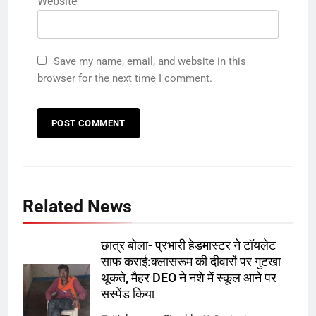
Website
सोशल मीडिया से हटाईं जा रही हैं
ऑटोमोबाइल
तकनीक
7
Save my name, email, and website in this
दालमंडी में भूमि-पूजन के बाद मुस्लिम
browser for the next time I comment.
भाइयों ने की दुआख्वानी:बांटी एक दूसरे को
मिठाई, बोले – दालमंडी से टले ये दुःख के
उत्तर
राज्य
दिन, जल्द बने नया बाजार
8
‘रामायणम्’ की रिलीज का महा प्लान:विदेशों
में 50 हजार और भारत में 9 हजार स्क्रीन
पर होगी रिलीज
मनोरंजन
Related News
1
छात्र बोला- प्रभारी हेडमास्टर ने टॉयलेट
TMKOC में एक्टर बनने 900 किलोमीटर
साफ कराई:क्लासरूम की दीवारों पर गुटखा
दूर मुंबई पहुंचा 16 साल का लड़का, पुलिस
थूकते, मैहर DEO ने नशे में स्कूल आने पर
ने फिल्म सिटी से पकड़ा
न्यूज़
सस्पेंड किया