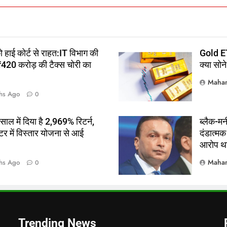
ो हाई कोर्ट से राहत:IT विभाग की
Gold ETF
 ₹420 करोड़ की टैक्स चोरी का
क्या सोन
Mahan
hs Ago
0
ल में दिया है 2,969% रिटर्न,
ब्लैक-मन
में विस्तार योजना से आई
दंडात्मक
आरोप थ
Mahan
hs Ago
0
Trending News