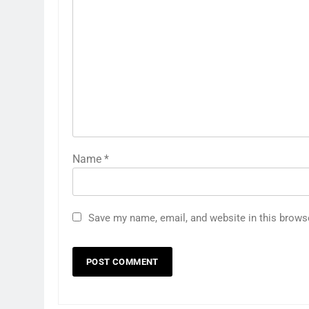
Name
*
Save my name, email, and website in this brows
5
रूट 4 साल बाद इंग्लैंड की कप्तानी
करेंगे:नाइटक्लब केस के चलते स्टोक्स-
एटकिंसन दूसरे टेस्ट से बाहर; आर्चर की
क्रिकेट
‎स्पोर्ट्स