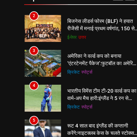
बैडमिंटन प्रतियोगिता
ई-पेपर
उत्तर
2
बिजनेस लीडर्स फोरम (BLF) ने हयात
रीजेंसी में मनाई प्रथम वर्षगांठ, 150 से
अधिक उद्योगपति एवं पेशेवर हुए शामिल
ई-पेपर
उत्तर
3
अमेरिका ने वर्ल्ड कप को बनाया
‘एंटरटेनमेंट पैकेज’:फुटबॉल का अमेरिक
मेकओवर, कई मेगा कॉन्सर्ट; मशहूर
क्रिकेट
‎स्पोर्ट्स
हस्तियों से प्रमोशन
4
भारतीय विमेंस टीम टी-20 वर्ल्ड कप का
वार्म-अप मैच हारी:इंग्लैंड ने 5 रन से
हराया; ऋचा घोष की फिफ्टी बेकार
क्रिकेट
‎स्पोर्ट्स
5
रूट 4 साल बाद इंग्लैंड की कप्तानी
करेंगे:नाइटक्लब केस के चलते स्टोक्स-