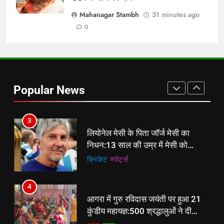
Jemimah Rodrigues की चोट ने
बढ़ाई India की चिंता, Asia Cup में
Mahanagar Stambh
31 minutes ago
खेलना संदिग्ध!
क्रिकेट
‎स्पोर्ट्स
0
2
Devdutt Padikkal का Sri Lanka में
शतक, Team India के लिए No. 3 का
Popular News
दावा मजबूत
क्रिकेट
‎स्पोर्ट्स
3
लियोनेल मेसी के पिता जॉर्ज मेसी का
निधन:13 साल की उम्र में मेसी को
बार्सिलोना ले गए, दो दशक तक उनके
क्रिकेट
‎स्पोर्ट्स
एजेंट रहे
4
आगरा में गुरु रविदास जयंती पर हुआ 21
कुंडीय महायज्ञ:500 श्रद्धालुओं ने दी
आहुति, 25 घुमंतु परिवारों ने भी लिया भाग