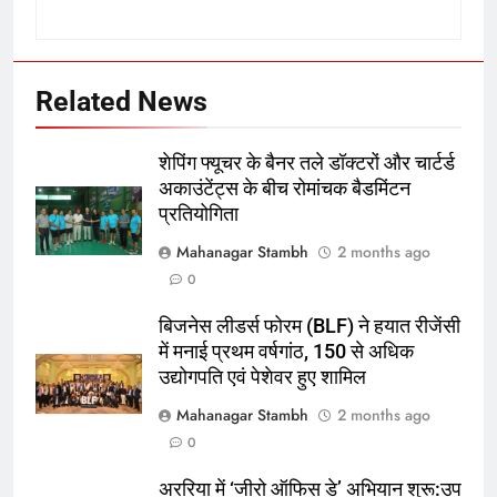
5
रूट 4 साल बाद इंग्लैंड की कप्तानी
करेंगे:नाइटक्लब केस के चलते स्टोक्स-
एटकिंसन दूसरे टेस्ट से बाहर; आर्चर की
Related News
क्रिकेट
‎स्पोर्ट्स
वापसी
6
शेपिंग फ्यूचर के बैनर तले डॉक्टरों और चार्टर्ड
अररिया में ‘जीरो ऑफिस डे’ अभियान
अकाउंटेंट्स के बीच रोमांचक बैडमिंटन
प्रतियोगिता
शुरू:उप विकास आयुक्त ने ग्रामीणों से जॉब
कार्ड बनाने की अपील, कल भी आयोजन
पूर्व
राज्य
Mahanagar Stambh
2 months ago
0
7
बिजनेस लीडर्स फोरम (BLF) ने हयात रीजेंसी
किशनगंज में रेतुआ नदी पर बना डायवर्सन
में मनाई प्रथम वर्षगांठ, 150 से अधिक
बहा:दर्जनों गांवों का संपर्क टूटा, 12 KM
उद्योगपति एवं पेशेवर हुए शामिल
लंबी दूरी तय कर रहे लोग
पूर्व
राज्य
Mahanagar Stambh
2 months ago
0
8
रूट 4 साल बाद इंग्लैंड की कप्तानी
अररिया में ‘जीरो ऑफिस डे’ अभियान शुरू:उप