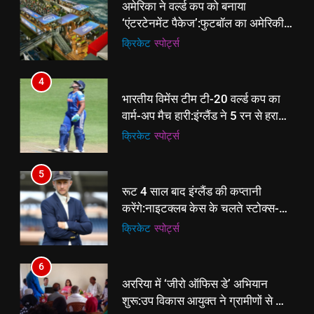
से प्रमोशन
4
भारतीय विमेंस टीम टी-20 वर्ल्ड कप का
वार्म-अप मैच हारी:इंग्लैंड ने 5 रन से हराया;
ऋचा घोष की फिफ्टी बेकार
क्रिकेट
‎स्पोर्ट्स
5
रूट 4 साल बाद इंग्लैंड की कप्तानी
करेंगे:नाइटक्लब केस के चलते स्टोक्स-
एटकिंसन दूसरे टेस्ट से बाहर; आर्चर की
क्रिकेट
‎स्पोर्ट्स
वापसी
6
अररिया में ‘जीरो ऑफिस डे’ अभियान
शुरू:उप विकास आयुक्त ने ग्रामीणों से जॉब
5
कार्ड बनाने की अपील, कल भी आयोजन
रूट 4 साल बाद इंग्लैंड की कप्तानी
पूर्व
राज्य
करेंगे:नाइटक्लब केस के चलते स्टोक्स-
एटकिंसन दूसरे टेस्ट से बाहर; आर्चर की
क्रिकेट
‎स्पोर्ट्स
7