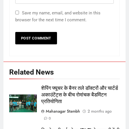
Save my name, email, and website in this
browser for the next time I comment.
Related News
5
शेपिंग फ्यूचर के बैनर तले डॉक्टरों और चार्टर्ड
रूट 4 साल बाद इंग्लैंड की कप्तानी
अकाउंटेंट्स के बीच रोमांचक बैडमिंटन
करेंगे:नाइटक्लब केस के चलते स्टोक्स-
प्रतियोगिता
एटकिंसन दूसरे टेस्ट से बाहर; आर्चर की
क्रिकेट
‎स्पोर्ट्स
वापसी
Mahanagar Stambh
2 months ago
0
6
अररिया में ‘जीरो ऑफिस डे’ अभियान