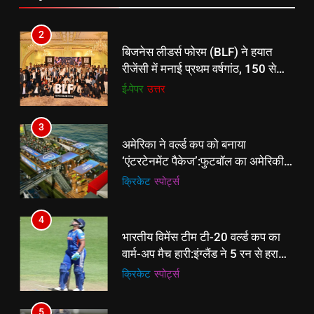
2
बिजनेस लीडर्स फोरम (BLF) ने हयात
रीजेंसी में मनाई प्रथम वर्षगांठ, 150 से
अधिक उद्योगपति एवं पेशेवर हुए शामिल
ई-पेपर
उत्तर
3
अमेरिका ने वर्ल्ड कप को बनाया
‘एंटरटेनमेंट पैकेज’:फुटबॉल का अमेरिकी
मेकओवर, कई मेगा कॉन्सर्ट; मशहूर हस्तियों
क्रिकेट
‎स्पोर्ट्स
से प्रमोशन
4
भारतीय विमेंस टीम टी-20 वर्ल्ड कप का
वार्म-अप मैच हारी:इंग्लैंड ने 5 रन से हराया;
ऋचा घोष की फिफ्टी बेकार
क्रिकेट
‎स्पोर्ट्स
5