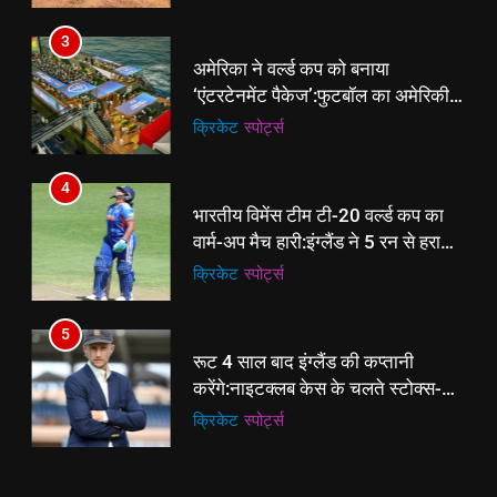
4
3
भारतीय विमेंस टीम टी-20 वर्ल्ड कप का
अमेरिका ने वर्ल्ड कप को बनाया
वार्म-अप मैच हारी:इंग्लैंड ने 5 रन से हराया;
‘एंटरटेनमेंट पैकेज’:फुटबॉल का अमेरिकी
ऋचा घोष की फिफ्टी बेकार
क्रिकेट
‎स्पोर्ट्स
मेकओवर, कई मेगा कॉन्सर्ट; मशहूर हस्तियों
क्रिकेट
‎स्पोर्ट्स
से प्रमोशन
5
4
रूट 4 साल बाद इंग्लैंड की कप्तानी
भारतीय विमेंस टीम टी-20 वर्ल्ड कप का
करेंगे:नाइटक्लब केस के चलते स्टोक्स-
वार्म-अप मैच हारी:इंग्लैंड ने 5 रन से हराया;
एटकिंसन दूसरे टेस्ट से बाहर; आर्चर की
क्रिकेट
‎स्पोर्ट्स
ऋचा घोष की फिफ्टी बेकार
क्रिकेट
‎स्पोर्ट्स
वापसी
6
5
अररिया में ‘जीरो ऑफिस डे’ अभियान
रूट 4 साल बाद इंग्लैंड की कप्तानी
शुरू:उप विकास आयुक्त ने ग्रामीणों से जॉब
करेंगे:नाइटक्लब केस के चलते स्टोक्स-
कार्ड बनाने की अपील, कल भी आयोजन
पूर्व
राज्य
एटकिंसन दूसरे टेस्ट से बाहर; आर्चर की
क्रिकेट
‎स्पोर्ट्स
वापसी
7
6
किशनगंज में रेतुआ नदी पर बना डायवर्सन