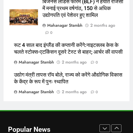
बिजनेस लीडर्स फोरम (BLF) ने हयात रीजेंसी
शुरू:उप विकास आयुक्त ने ग्रामीणों से जॉब
में मनाई प्रथम वर्षगांठ, 150 से अधिक
कार्ड बनाने की अपील, कल भी आयोजन
पूर्व
राज्य
उद्योगपति एवं पेशेवर हुए शामिल
Mahanagar Stambh
2 months ago
7
0
किशनगंज में रेतुआ नदी पर बना डायवर्सन
बहा:दर्जनों गांवों का संपर्क टूटा, 12 KM
रूट 4 साल बाद इंग्लैंड की कप्तानी करेंगे:नाइटक्लब केस के
चलते स्टोक्स-एटकिंसन दूसरे टेस्ट से बाहर; आर्चर की वापसी
लंबी दूरी तय कर रहे लोग
पूर्व
राज्य
Mahanagar Stambh
2 months ago
0
8
उद्योग मंत्री तापस रॉय बोले, राज्य को करेंगे औद्योगिक विकास
रूट 4 साल बाद इंग्लैंड की कप्तानी
के केंद्र के रूप में पुनः स्थापित
करेंगे:नाइटक्लब केस के चलते स्टोक्स-
एटकिंसन दूसरे टेस्ट से बाहर; आर्चर की
Mahanagar Stambh
2 months ago
न्यूज़
0
वापसी
1
शेपिंग फ्यूचर के बैनर तले डॉक्टरों और
चार्टर्ड अकाउंटेंट्स के बीच रोमांचक
Popular News
बैडमिंटन प्रतियोगिता
ई-पेपर
उत्तर