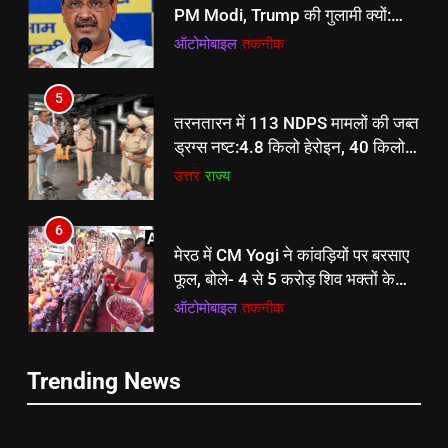
PM Modi, Trump की गुलामी क्यों:
Kejriwal का बड़ा हमला
ऑटोमोबाइल
तकनीक
5
तरनतारन में 113 NDPS मामलों की जब्त
ड्रग्स नष्ट:4.8 किलो हेरोइन, 40 किलो
अफीम समेत अन्य नशीले पदार्थ शामिल
उत्तर
राज्य
6
5
मेरठ में CM Yogi ने कांवड़ियों पर बरसाए
तरनतारन में 113 NDPS मामलों की जब्त
फूल, बोले- 4 से 5 करोड़ शिव भक्तों के
ड्रग्स नष्ट:4.8 किलो हेरोइन, 40 किलो
आने की उम्मीद
ऑटोमोबाइल
तकनीक
अफीम समेत अन्य नशीले पदार्थ शामिल
उत्तर
राज्य
7
6
Trending News
SBI में 1538 पदों पर निकली भर्ती:64
मेरठ में CM Yogi ने कांवड़ियों पर बरसाए
हजार से ज्यादा सैलरी, क्वालिफिकेशन
फूल, बोले- 4 से 5 करोड़ शिव भक्तों के
सहित कंप्लीट डिटेल जानने के लिए यहां
आने की उम्मीद