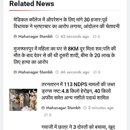
Related News
अफीम समेत अन्य नशीले पदार्थ शामिल
उत्तर
राज्य
मेडिकल कॉलेज में ऑपरेशन के लिए मांगे 30 हजार:पूर्व
6
विधायक ने भ्रष्टाचार का आरोप लगाया, आंदोलन की चेतावनी
मेरठ में CM Yogi ने कांवड़ियों पर बरसाए
फूल, बोले- 4 से 5 करोड़ शिव भक्तों के
Mahanagar Stambh
42 seconds ago
0
आने की उम्मीद
ऑटोमोबाइल
तकनीक
मुजफ्फरपुर में महिला का घर से 8KM दूर मिला शव:पति की
मौत के बाद देवर से की थी दूसरी शादी, बीमा के 20 लाख के
7
लिए हत्या का आरोप
SBI में 1538 पदों पर निकली भर्ती:64
Mahanagar Stambh
46 seconds ago
0
हजार से ज्यादा सैलरी, क्वालिफिकेशन
सहित कंप्लीट डिटेल जानने के लिए यहां
तरनतारन में 113 NDPS मामलों की जब्त
क्लिक करें
ड्रग्स नष्ट:4.8 किलो हेरोइन, 40 किलो
8
अफीम समेत अन्य नशीले पदार्थ शामिल
गयाजी में छात्र ने 3 दोस्तों को बचाया, खुद
Mahanagar Stambh
2 minutes ago
डूबा:24 घंटे बाद फल्गु नदी में मिली 8वीं के
0
स्टूडेंट की लाश, लोग बोले- वो बहादुर था
पूर्व
राज्य
गयाजी में छात्र ने 3 दोस्तों को बचाया, खुद