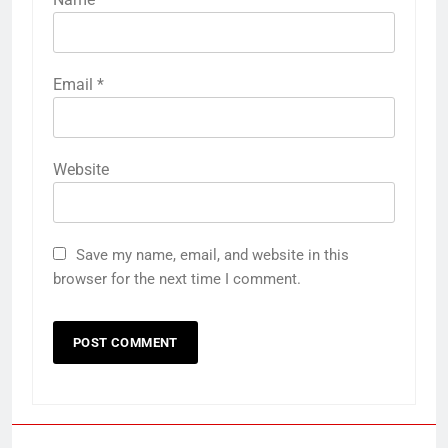
Email
*
Website
Save my name, email, and website in this
browser for the next time I comment.
5
तरनतारन में 113 NDPS मामलों की जब्त
ड्रग्स नष्ट:4.8 किलो हेरोइन, 40 किलो