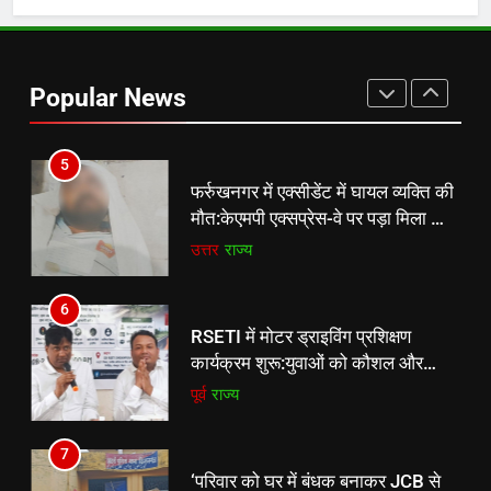
4
सहरसा निगम की बैठक में विकास पर
मीटिंग:हर वार्ड में सड़क-नाला और पानी की
Popular News
सुविधा पर जोर, सफाई कर्मियों की हड़ताल
पूर्व
राज्य
का मुद्दा भी उठा
5
फर्रुखनगर में एक्सीडेंट में घायल व्यक्ति की
मौत:केएमपी एक्सप्रेस-वे पर पड़ा मिला था,
पुलिस पहचान कराने में जुटी
उत्तर
राज्य
6
RSETI में मोटर ड्राइविंग प्रशिक्षण
5
कार्यक्रम शुरू:युवाओं को कौशल और
फर्रुखनगर में एक्सीडेंट में घायल व्यक्ति की
स्वरोजगार से जोड़ने की पहल
पूर्व
राज्य
मौत:केएमपी एक्सप्रेस-वे पर पड़ा मिला था,
पुलिस पहचान कराने में जुटी
उत्तर
राज्य
7
‘परिवार को घर में बंधक बनाकर JCB से