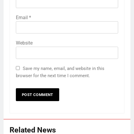
Email
*
Website
Save my name, email, and website in this
browser for the next time I comment.
5
Harsh Sanghavi ने कहा, FTA से
गुजरात के कपड़ा उद्योग को वैश्विक अवसर
मिलेगा
ऑटोमोबाइल
तकनीक
6
Related News
दुष्कर्म के आरोप में गिरफ्तार हुए डायरेक्टर