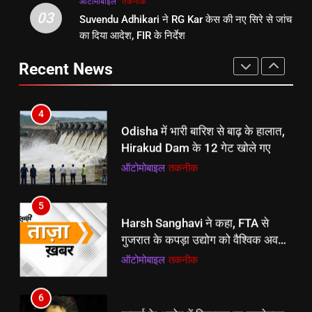
ऑटोमोबाइल
तकनीक
4
03
Suvendu Adhikari ने RG Kar केस की नए सिरे से जांच
3
Odisha में भारी बारिश से बाढ़ के हालात,
का दिया आदेश, FIR के निर्देश
Suvendu Adhikari ने RG Kar केस
Hirakud Dam के 12 गेट खोले गए
की नए सिरे से जांच का दिया आदेश, FIR
ऑटोमोबाइल
तकनीक
Recent News
के निर्देश
ऑटोमोबाइल
तकनीक
5
4
Harsh Sanghavi ने कहा, FTA से
Odisha में भारी बारिश से बाढ़ के हालात,
गुजरात के कपड़ा उद्योग को वैश्विक अवसर
Hirakud Dam के 12 गेट खोले गए
मिलेगा
ऑटोमोबाइल
तकनीक
ऑटोमोबाइल
तकनीक
6
5
दुष्कर्म के आरोप में गिरफ्तार हुए डायरेक्टर
Harsh Sanghavi ने कहा, FTA से
शकील नूरानी:एक्ट्रेस का आरोप-नशीली
गुजरात के कपड़ा उद्योग को वैश्विक अवसर
दवा दीं, दुष्कर्म के बाद गर्भनिरोधक गोलियां
बॉलीवुड
मनोरंजन
मिलेगा
ऑटोमोबाइल
तकनीक
देते थे; 2016 का मामला
7
6
Ranchi में Vidhan Sabha march से