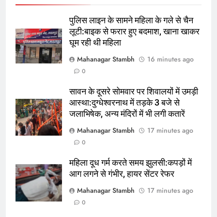
शकील नूरानी:एक्ट्रेस का आरोप-नशीली
दवा दीं, दुष्कर्म के बाद गर्भनिरोधक गोलियां
बॉलीवुड
मनोरंजन
पुलिस लाइन के सामने महिला के गले से चैन
देते थे; 2016 का मामला
लूटी:बाइक से फरार हुए बदमाश, खाना खाकर
घूम रही थी महिला
7
Ranchi में Vidhan Sabha march से
Mahanagar Stambh
16 minutes ago
पहले निषेधाज्ञा लागू, सुरक्षा व्यवस्था सख्त
0
ऑटोमोबाइल
तकनीक
सावन के दूसरे सोमवार पर शिवालयों में उमड़ी
आस्था:दुग्धेश्वरनाथ में तड़के 3 बजे से
8
जलाभिषेक, अन्य मंदिरों में भी लगी कतारें
पुलिस लाइन के सामने महिला के गले से
Mahanagar Stambh
17 minutes ago
चैन लूटी:बाइक से फरार हुए बदमाश, खाना
0
खाकर घूम रही थी महिला
उत्तर
राज्य
महिला दूध गर्म करते समय झुलसी:कपड़ों में
1
आग लगने से गंभीर, हायर सेंटर रेफर
Atiq Ahmed के बेटे की गाड़ी के पीछे
Mahanagar Stambh
17 minutes ago
चले 28 वाहनों पर FIR, तोड़ा था Toll
0
Plaza
न्यूज़