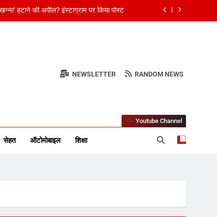
ाम गांजा और तौल मशीन के साथ एक महिला गिरफ्तार
किया ऐलान, अभिनेता अभिषेक बच्चन ने किया स्‍वागत
सीएम शुभेंदु अधिकारी मिलने पहुंचे, जानें पूरा मामला
न्ना’ हटाने की अपील? इंस्टाग्राम पर किया पोस्ट
NEWSLETTER
RANDOM NEWS
र स्तंभ
ाम गांजा और तौल मशीन के साथ एक महिला गिरफ्तार
किया ऐलान, अभिनेता अभिषेक बच्चन ने किया स्‍वागत
Youtube Channel
सेहत
ऑटोमोबाइल
शिक्षा