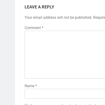
LEAVE A REPLY
Your email address will not be published.
Requir
Comment
*
Name
*
5
CM विजय की पत्नी ने तलाक की अर्जी
वापस ली:बेवफाई का आरोप लगाकर